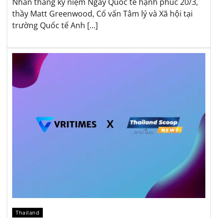
Nhân tháng kỷ niệm Ngày Quốc tế hạnh phúc 20/3,
thầy Matt Greenwood, Cố vấn Tâm lý và Xã hội tại
trường Quốc tế Anh […]
Thailand