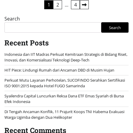
Posts
1
2
…
4
pagination
Search
Search
Recent Posts
Indonesia dan IIT Madras Perkuat Kemitraan Strategis di Bidang Riset,
Inovasi, dan Komersialisasi Teknologi Deep-Tech
HIT Piece: Lindungi Rumah dari Ancaman DBD di Musim Hujan
Perkuat Mutu Layanan Perhotelan, SUCOFINDO Serahkan Sertifikasi
ISO 9001:2015 kepada Hotel FUGO Samarinda
Syailendra Capital Luncurkan Reksa Dana ETF Emas Syariah di Bursa
Efek Indonesia
Di Tengah Ancaman Konflik, 11 Prajurit Koops TNI Habema Evakuasi
Warga Ugimba dengan Dua Helikopter
Recent Comments