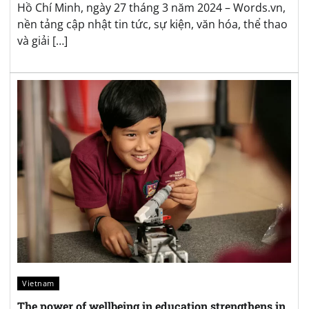
Hồ Chí Minh, ngày 27 tháng 3 năm 2024 – Words.vn,
nền tảng cập nhật tin tức, sự kiện, văn hóa, thể thao
và giải […]
Vietnam
The power of wellbeing in education strengthens in