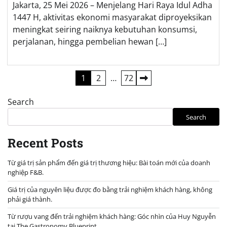
Jakarta, 25 Mei 2026 – Menjelang Hari Raya Idul Adha
1447 H, aktivitas ekonomi masyarakat diproyeksikan
meningkat seiring naiknya kebutuhan konsumsi,
perjalanan, hingga pembelian hewan […]
Posts
1
2
…
72
pagination
Search
Search
Recent Posts
Từ giá trị sản phẩm đến giá trị thương hiệu: Bài toán mới của doanh
nghiệp F&B.
Giá trị của nguyên liệu được đo bằng trải nghiệm khách hàng, không
phải giá thành.
Từ rượu vang đến trải nghiệm khách hàng: Góc nhìn của Huy Nguyễn
tại The Gastronomy Blueprint.