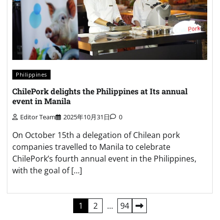
Philippines
ChilePork delights the Philippines at Its annual
event in Manila
Editor Team
2025年10月31日
0
On October 15th a delegation of Chilean pork
companies travelled to Manila to celebrate
ChilePork’s fourth annual event in the Philippines,
with the goal of […]
Posts
1
2
…
94