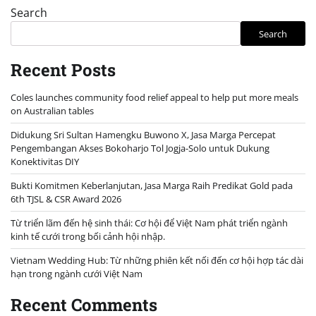
pagination
Search
Search
Recent Posts
Coles launches community food relief appeal to help put more meals
on Australian tables
Didukung Sri Sultan Hamengku Buwono X, Jasa Marga Percepat
Pengembangan Akses Bokoharjo Tol Jogja-Solo untuk Dukung
Konektivitas DIY
Bukti Komitmen Keberlanjutan, Jasa Marga Raih Predikat Gold pada
6th TJSL & CSR Award 2026
Từ triển lãm đến hệ sinh thái: Cơ hội để Việt Nam phát triển ngành
kinh tế cưới trong bối cảnh hội nhập.
Vietnam Wedding Hub: Từ những phiên kết nối đến cơ hội hợp tác dài
hạn trong ngành cưới Việt Nam
Recent Comments