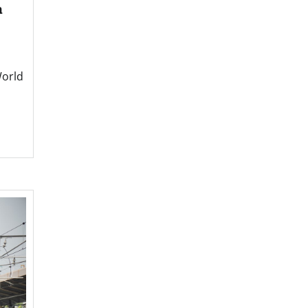
a
orld