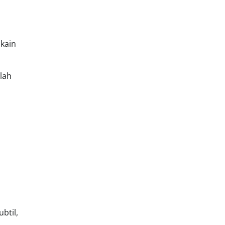
kain
lah
btil,