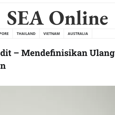
SEA Online
PORE
THAILAND
VIETNAM
AUSTRALIA
dit – Mendefinisikan Ulang
rn