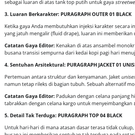
sebagai luaran di atas tank top putih untuk gaya
streetwe
3. Luaran Berkarakter: PURAGRAPH OUTER 01 BLACK
Ketika gaya Anda membutuhkan injeksi karakter secara i
yang jatuh mengalir (fluid drape), luaran ini memberikan
Catatan Gaya Editor:
Kenakan di atas ansambel monokro
busana transisi sempurna dari kedai kopi pagi hari menu
4. Sentuhan Arsitektural: PURAGRAPH JACKET 01 UNI
Pertemuan antara struktur dan kenyamanan. Jaket
unise
namun tetap rileks di bagian tubuh. Sebuah alternatif m
Catatan Gaya Editor:
Padukan dengan celana panjang hi
tabrakkan dengan celana kargo untuk menyeimbangkan
5. Detail Tak Terduga: PURAGRAPH TOP 04 BLACK
Untuk hari-hari di mana atasan dasar terasa tidak cukup,
busana ini memberikan sentuhan tak terduga pada rotasi 