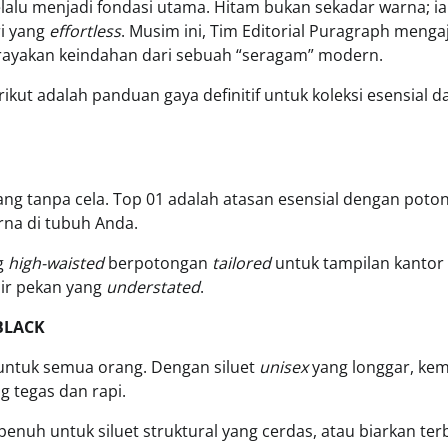
lalu menjadi fondasi utama. Hitam bukan sekadar warna; ia
ri yang
effortless
. Musim ini, Tim Editorial Puragraph menga
ayakan keindahan dari sebuah “seragam” modern.
kut adalah panduan gaya definitif untuk koleksi esensial dar
ng tanpa cela. Top 01 adalah atasan esensial dengan poto
na di tubuh Anda.
g
high-waisted
berpotongan
tailored
untuk tampilan kantor
hir pekan yang
understated
.
 BLACK
untuk semua orang. Dengan siluet
unisex
yang longgar, keme
 tegas dan rapi.
enuh untuk siluet struktural yang cerdas, atau biarkan te