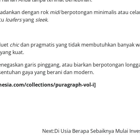
 Padankan dengan rok
midi
berpotongan minimalis atau cela
atu
loafers
yang
sleek
.
luet
chic
dan pragmatis yang tidak membutuhkan banyak w
yang kuat.
enegaskan garis pinggang, atau biarkan berpotongan longg
sentuhan gaya yang berani dan modern.
onesia.com/collections/puragraph-vol-i]
Next:
Di Usia Berapa Sebaiknya Mulai Inve