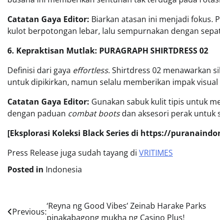
Catatan Gaya Editor:
Biarkan atasan ini menjadi fokus.
kulot berpotongan lebar, lalu sempurnakan dengan sep
6. Kepraktisan Mutlak: PURAGRAPH SHIRTDRESS 02
Definisi dari gaya
effortless
. Shirtdress 02 menawarkan si
untuk dipikirkan, namun selalu memberikan impak visual 
Catatan Gaya Editor:
Gunakan sabuk kulit tipis untuk m
dengan paduan
combat boots
dan aksesori perak untuk 
[Eksplorasi Koleksi Black Series di https://puranaind
Press Release juga sudah tayang di
VRITIMES
Posted in
Indonesia
Post
‘Reyna ng Good Vibes’ Zeinab Harake Parks
Previous:
pinakabagong mukha ng Casino Plus!