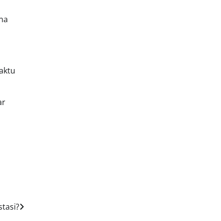
na
aktu
ar
stasi?