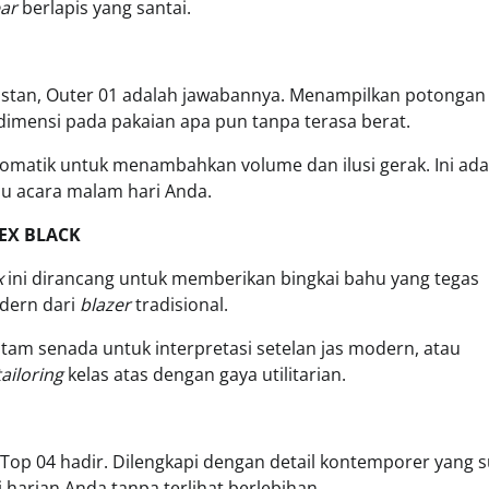
ar
berlapis yang santai.
nstan, Outer 01 adalah jawabannya. Menampilkan potongan 
 dimensi pada pakaian apa pun tanpa terasa berat.
matik untuk menambahkan volume dan ilusi gerak. Ini ada
ju acara malam hari Anda.
SEX BLACK
x
ini dirancang untuk memberikan bingkai bahu yang tegas
odern dari
blazer
tradisional.
tam senada untuk interpretasi setelan jas modern, atau
tailoring
kelas atas dengan gaya utilitarian.
 Top 04 hadir. Dilengkapi dengan detail kontemporer yang su
harian Anda tanpa terlihat berlebihan.