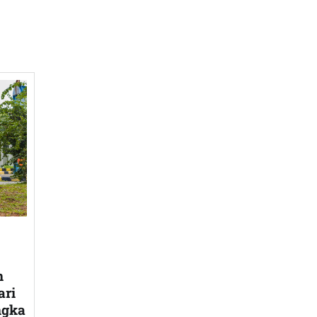
n
ari
ngka