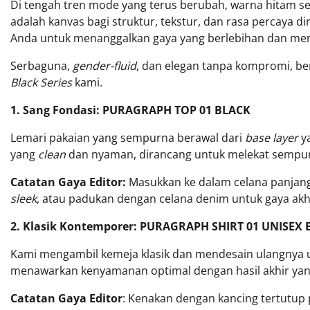
Di tengah tren mode yang terus berubah, warna hitam se
adalah kanvas bagi struktur, tekstur, dan rasa percaya di
Anda untuk menanggalkan gaya yang berlebihan dan mer
Serbaguna,
gender-fluid
, dan elegan tanpa kompromi, beri
Black Series
kami.
1. Sang Fondasi: PURAGRAPH TOP 01 BLACK
Lemari pakaian yang sempurna berawal dari
base layer
ya
yang
clean
dan nyaman, dirancang untuk melekat sempur
Catatan Gaya Editor:
Masukkan ke dalam celana panjan
sleek
, atau padukan dengan celana denim untuk gaya ak
2. Klasik Kontemporer: PURAGRAPH SHIRT 01 UNISEX
Kami mengambil kemeja klasik dan mendesain ulangnya 
menawarkan kenyamanan optimal dengan hasil akhir yang
Catatan Gaya Editor
: Kenakan dengan kancing tertutup p