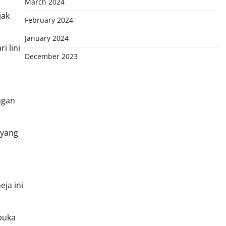
March 2024
jak
February 2024
January 2024
i lini
December 2023
ngan
 yang
ja ini
rbuka