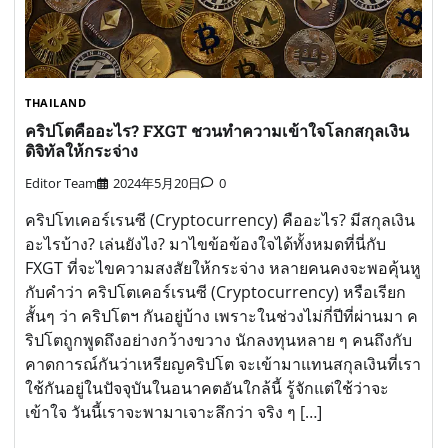
THAILAND
คริปโตคืออะไร? FXGT ชวนทำความเข้าใจโลกสกุลเงิน
ดิจิทัลให้กระจ่าง
Editor Team
2024年5月20日
0
คริปโทเคอร์เรนซี (Cryptocurrency) คืออะไร? มีสกุลเงิน
อะไรบ้าง? เล่นยังไง? มาไขข้อข้องใจได้ทั้งหมดที่นี่กับ
FXGT ที่จะไขความสงสัยให้กระจ่าง หลายคนคงจะพอคุ้นหู
กับคำว่า คริปโตเคอร์เรนซี (Cryptocurrency) หรือเรียก
สั้นๆ ว่า คริปโตฯ กันอยู่บ้าง เพราะในช่วงไม่กี่ปีที่ผ่านมา ค
ริปโตถูกพูดถึงอย่างกว้างขวาง นักลงทุนหลาย ๆ คนถึงกับ
คาดการณ์กันว่าเหรียญคริปโต จะเข้ามาแทนสกุลเงินที่เรา
ใช้กันอยู่ในปัจจุบันในอนาคตอันใกล้นี้ รู้จักแต่ใช้ว่าจะ
เข้าใจ วันนี้เราจะพามาเจาะลึกว่า จริง ๆ […]