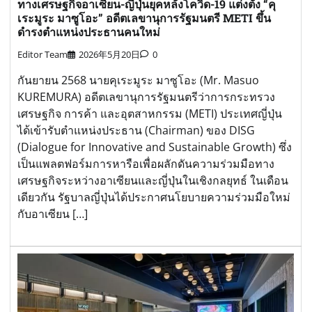
ทางเศรษฐกิจอาเซียน-ญี่ปุ่นยุคหลังโควิด-19 แต่งตั้ง “คุ
เระมูระ มาซูโอะ” อดีตเลขานุการรัฐมนตรี METI ขึ้น
ดำรงตำแหน่งประธานคนใหม่
Editor Team
2026年5月20日
0
กันยายน 2568 นายคุเระมูระ มาซูโอะ (Mr. Masuo
KUREMURA) อดีตเลขานุการรัฐมนตรีว่าการกระทรวง
เศรษฐกิจ การค้า และอุตสาหกรรม (METI) ประเทศญี่ปุ่น
ได้เข้ารับตำแหน่งประธาน (Chairman) ของ DISG
(Dialogue for Innovative and Sustainable Growth) ซึ่ง
เป็นแพลตฟอร์มการหารือเพื่อผลักดันความร่วมมือทาง
เศรษฐกิจระหว่างอาเซียนและญี่ปุ่นในเชิงกลยุทธ์ ในเดือน
เดียวกัน รัฐบาลญี่ปุ่นได้ประกาศนโยบายความร่วมมือใหม่
กับอาเซียน […]