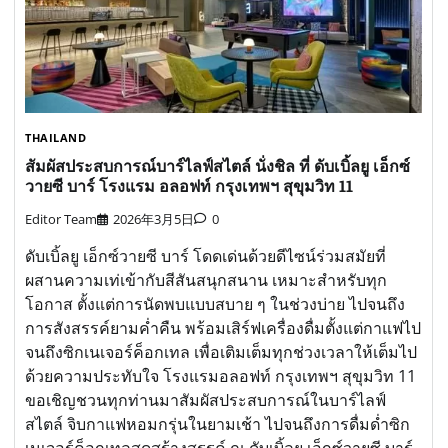
THAILAND
สัมผัสประสบการณ์บาร์ไลฟ์สไตล์ นั่งชิล ที่ ดับเบิ้ลยู เอ็กซ์
วายซี บาร์ โรงแรม อลอฟท์ กรุงเทพฯ สุขุมวิท 11
Editor Team
2026年3月5日
0
ดับเบิ้ลยู เอ็กซ์วายซี บาร์ โดดเด่นด้วยดีไซน์ร่วมสมัยที่
ผสานความเท่เข้ากับสีสันสนุกสนาน เหมาะสำหรับทุก
โอกาส ตั้งแต่การนัดพบแบบสบาย ๆ ในช่วงบ่าย ไปจนถึง
การสังสรรค์ยามค่ำคืน พร้อมเสิร์ฟเครื่องดื่มตั้งแต่กาแฟไป
จนถึงซิกเนเจอร์ค็อกเทล เพื่อเติมเต็มทุกช่วงเวลาให้เต็มไป
ด้วยความประทับใจ โรงแรมอลอฟท์ กรุงเทพฯ สุขุมวิท 11
ขอเชิญชวนทุกท่านมาสัมผัสประสบการณ์ในบาร์ไลฟ์
สไตล์ จิบกาแฟหอมกรุ่นในยามเช้า ไปจนถึงการดื่มด่ำซิก
เนเจอร์ค็อกเทลสุดสร้างสรรค์ ณ ดับเบิ้ลยู เอ็กซ์วายซี บาร์