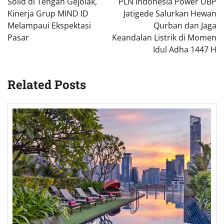
Solid di Tengah Gejolak,
PLN Indonesia Power UBP
Kinerja Grup MIND ID
Jatigede Salurkan Hewan
Melampaui Ekspektasi
Qurban dan Jaga
Pasar
Keandalan Listrik di Momen
Idul Adha 1447 H
Related Posts