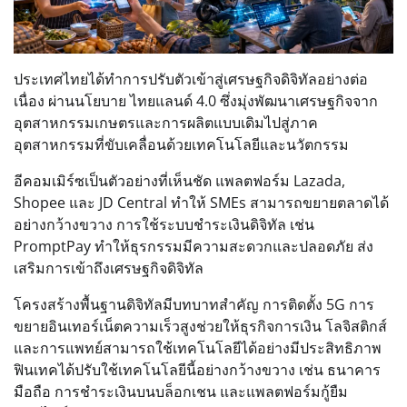
ประเทศไทยได้ทำการปรับตัวเข้าสู่เศรษฐกิจดิจิทัลอย่างต่อ
เนื่อง ผ่านนโยบาย ไทยแลนด์ 4.0 ซึ่งมุ่งพัฒนาเศรษฐกิจจาก
อุตสาหกรรมเกษตรและการผลิตแบบเดิมไปสู่ภาค
อุตสาหกรรมที่ขับเคลื่อนด้วยเทคโนโลยีและนวัตกรรม
อีคอมเมิร์ซเป็นตัวอย่างที่เห็นชัด แพลตฟอร์ม Lazada,
Shopee และ JD Central ทำให้ SMEs สามารถขยายตลาดได้
อย่างกว้างขวาง การใช้ระบบชำระเงินดิจิทัล เช่น
PromptPay ทำให้ธุรกรรมมีความสะดวกและปลอดภัย ส่ง
เสริมการเข้าถึงเศรษฐกิจดิจิทัล
โครงสร้างพื้นฐานดิจิทัลมีบทบาทสำคัญ การติดตั้ง 5G การ
ขยายอินเทอร์เน็ตความเร็วสูงช่วยให้ธุรกิจการเงิน โลจิสติกส์
และการแพทย์สามารถใช้เทคโนโลยีได้อย่างมีประสิทธิภาพ
ฟินเทคได้ปรับใช้เทคโนโลยีนี้อย่างกว้างขวาง เช่น ธนาคาร
มือถือ การชำระเงินบนบล็อกเชน และแพลตฟอร์มกู้ยืม