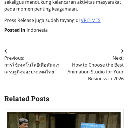
sekaligus mendukung kelancaran aktivitas masyarakat
pada momen penting keagamaan.
Press Release juga sudah tayang di
VRITIMES
Posted in
Indonesia
Post
Previous:
Next:
navigation
การใช้เทคโนโลยีเพื่อพัฒนา
How to Choose the Best
เศรษฐกิจของประเทศไทย
Animation Studio for Your
Business in 2026
Related Posts