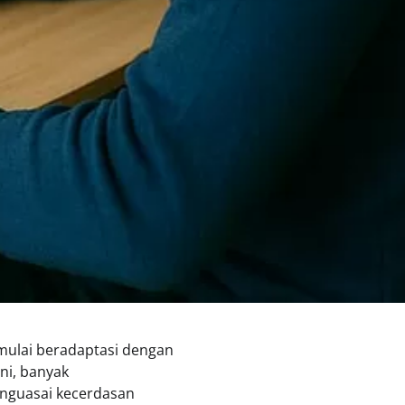
 mulai beradaptasi dengan
ini, banyak
nguasai kecerdasan