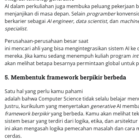
AI dalam perkuliahan juga membuka peluang pekerjaan b
menjanjikan di masa depan. Selain
programber
konvensio
berkarier sebagai
AI engineer, data scientist,
dan
machine
specialist
.
Perusahaan-perusahaan besar saat
ini mencari ahli yang bisa mengintegrasikan sistem AI ke 
mereka. Jika kamu sedang menempuh kuliah program
int
akan melihat betapa besarnya permintaan global untuk po
5. Membentuk framework berpikir berbeda
Satu hal yang perlu kamu pahami
adalah bahwa Computer Science tidak selalu belajar menul
Justru, kurikulum yang menyertakan
generative
AI memb
framework berpikir
yang berbeda. Kamu akan melihat tek
sistem besar yang terdiri dari logika, etika, dan arsitektu
ini akan mengasah logika pemecahan masalah dan cara 
cerdas.