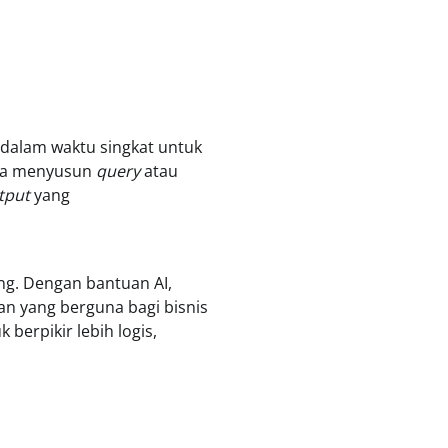
dalam waktu singkat untuk
ana menyusun
query
atau
tput
yang
ing. Dengan bantuan AI,
 yang berguna bagi bisnis
 berpikir lebih logis,