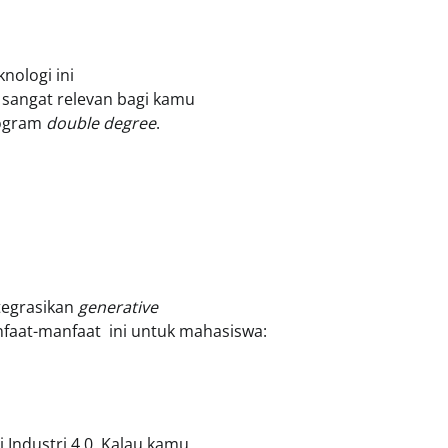
ologi ini
 sangat relevan bagi kamu
rogram
double degree
.
tegrasikan
generative
faat-manfaat ini untuk mahasiswa:
Industri 4.0. Kalau kamu