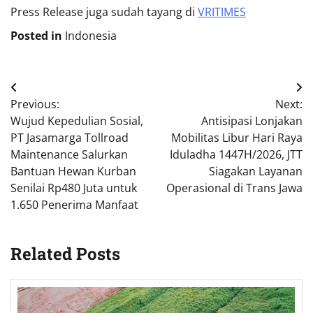
Press Release juga sudah tayang di
VRITIMES
Posted in
Indonesia
Post
Previous:
Next:
navigation
Wujud Kepedulian Sosial,
Antisipasi Lonjakan
PT Jasamarga Tollroad
Mobilitas Libur Hari Raya
Maintenance Salurkan
Iduladha 1447H/2026, JTT
Bantuan Hewan Kurban
Siagakan Layanan
Senilai Rp480 Juta untuk
Operasional di Trans Jawa
1.650 Penerima Manfaat
Related Posts