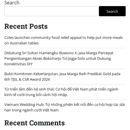
Search
Search
Recent Posts
Coles launches community food relief appeal to help put more meals
on Australian tables
Didukung Sri Sultan Hamengku Buwono X, Jasa Marga Percepat
Pengembangan Akses Bokoharjo Tol Jogja-Solo untuk Dukung
Konektivitas DIY
Bukti Komitmen Keberlanjutan, Jasa Marga Raih Predikat Gold pada
6th TJSL & CSR Award 2026
Từ triển lãm đến hệ sinh thái: Cơ hội để Việt Nam phát triển ngành
kinh tế cưới trong bối cảnh hội nhập.
Vietnam Wedding Hub: Từ những phiên kết nối đến cơ hội hợp tác dài
hạn trong ngành cưới Việt Nam
Recent Comments