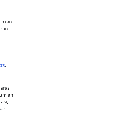
lahkan
aran
ts
.
laras
jumlah
asi,
kar