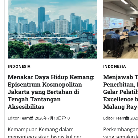
INDONESIA
INDONESIA
Menakar Daya Hidup Kemang:
Menjawab T
Episentrum Kosmopolitan
Penerbitan
Jakarta yang Bertahan di
Gelar Pelati
Tengah Tantangan
Excellence 
Aksesibilitas
Malang Ray
Editor Team
2026年7月10日
0
Editor Team
20
Kemampuan Kemang dalam
Perkembangan 
mengintegrasikan bisnis kuliner,
yang semakin 