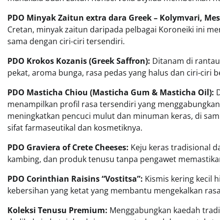
PDO Minyak Zaitun extra dara Greek – Kolymvari, Me
Cretan, minyak zaitun daripada pelbagai Koroneiki ini
sama dengan ciri-ciri tersendiri.
PDO Krokos Kozanis (Greek Saffron):
Ditanam di ranta
pekat, aroma bunga, rasa pedas yang halus dan ciri-ciri 
PDO Masticha Chiou (Masticha Gum & Masticha Oil):
D
menampilkan profil rasa tersendiri yang menggabungkan n
meningkatkan pencuci mulut dan minuman keras, di sampin
sifat farmaseutikal dan kosmetiknya.
PDO Graviera of Crete Cheeses:
Keju keras tradisional d
kambing, dan produk tenusu tanpa pengawet memastika
PDO Corinthian Raisins “Vostitsa”:
Kismis kering kecil
kebersihan yang ketat yang membantu mengekalkan rasa
Koleksi Tenusu Premium:
Menggabungkan kaedah tradis