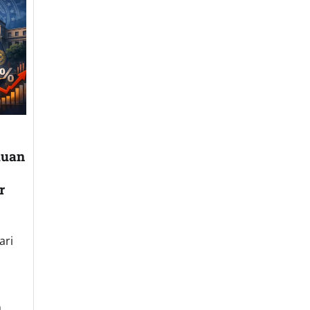
muan
r
ari
n