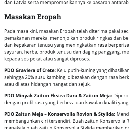
dan Latvia serta mempromosikannya ke pasaran antaraba
Masakan Eropah
Pada masa kini, masakan Eropah telah diterima pakai se
pemakanan mereka, menonjolkan produk ringkas dan berku
dan kepakaran tenusu yang meningkatkan rasa berperis
sayuran, herba, produk tenusu dan daging panggang, m
kepada sos pekat atau sangat diproses.
PDO Graviera of Crete:
Keju putih-kuning yang dihasilk
sehingga 20% susu kambing, dibezakan dengan rasa berkrim
atau di atas hidangan hangat dan sejuk.
PDO Minyak Zaitun Ekstra Dara & Zaitun Meja:
Dipero
dengan profil rasa yang berbeza dan kawalan kualiti yang 
PDO Zaitun Meja – Konservolia Rovion & Stylida:
Menda
membangunkan ciri tersendiri. Buah zaitun Konservolia
manakala buah zaitun Konservolia Stylida memberikan no