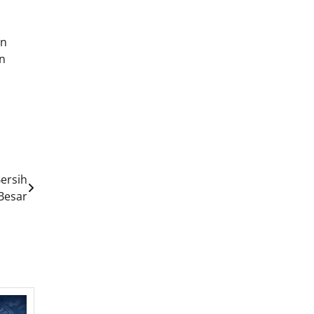
an
an
ersih
Besar