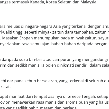
ngsa termasuk Kanada, Korea Selatan dan Malaysia.
cara meluas di negara-negara Asia yang terkenal dengan am
aliti tinggi seperti minyak zaitun dara tambahan, zaitun 
a. Masakan Eropah menumpukan pada minyak zaitun, sayur
enyerlahkan rasa semulajadi bahan-bahan daripada bergan
an daripada susu biri-biri atau campuran yang mengandungi
 dan sedikit manis. Ia boleh dinikmati sendiri, dalam sala
lehi daripada kebun bersejarah, yang terkenal di seluruh du
ketat.
pat manfaat dari tempat asalnya di Greece Tengah, setiap 
 Rovion menawarkan rasa manis dan aroma buah yang halus
ta yang sedikit pahit, masam dan berlada.