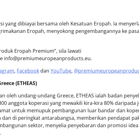
 yang dibiayai bersama oleh Kesatuan Eropah. Ia menyer
 agrimakanan Eropah, menyokong pengembangannya ke pas
oduk Eropah Premium”, sila lawati
 ke info@premiumeuropeanproducts.eu.
tagram
,
Facebook
dan
YouTube
,
@premiumeuropeanproduc
reece (ETHEAS)
an oleh undang-undang Greece, ETHEAS ialah badan penye
00 anggota koperasi yang mewakili kira-kira 80% daripada 
tlamat untuk memupuk pembangunan luar bandar dan koper
m dan di peringkat antarabangsa, memberikan pendapat pa
embangunan sektor, menyelia penyebaran dan promosi idea
.