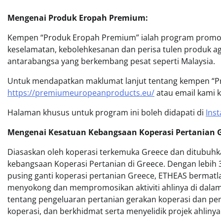
Mengenai Produk Eropah Premium:
Kempen “Produk Eropah Premium” ialah program promosi
keselamatan, kebolehkesanan dan perisa tulen produk
antarabangsa yang berkembang pesat seperti Malaysia.
Untuk mendapatkan maklumat lanjut tentang kempen “Pr
https://premiumeuropeanproducts.eu/
atau email kami
Halaman khusus untuk program ini boleh didapati di
Ins
Mengenai Kesatuan Kebangsaan Koperasi Pertanian G
Diasaskan oleh koperasi terkemuka Greece dan ditubuhk
kebangsaan Koperasi Pertanian di Greece. Dengan lebih 3
pusing ganti koperasi pertanian Greece, ETHEAS berma
menyokong dan mempromosikan aktiviti ahlinya di dala
tentang pengeluaran pertanian gerakan koperasi dan p
koperasi, dan berkhidmat serta menyelidik projek ahlinya