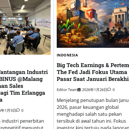
INDONESIA
Big Tech Earnings & Perte
The Fed Jadi Fokus Utama
antangan Industri
Pasar Saat Januari Berakhi
, BINUS @Malang
han Sales
Editor Team
2026年1月26日
0
bagi Tim Erlangga
a
Menjelang penutupan bulan Janu
2026, pasar keuangan global
26年1月5日
0
menghadapi salah satu pekan
tersibuk di awal tahun ini. Fokus
industri penerbitan
investor kini tertuju pada lapora
kompetitif menuntut