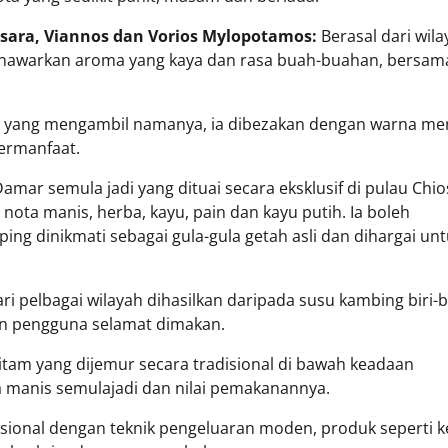
ssara, Viannos dan Vorios Mylopotamos:
Berasal dari wil
 menawarkan aroma yang kaya dan rasa buah-buahan, bersam
u yang mengambil namanya, ia dibezakan dengan warna me
bermanfaat.
amar semula jadi yang dituai secara eksklusif di pulau Chio
ota manis, herba, kayu, pain dan kayu putih. Ia boleh
g dinikmati sebagai gula-gula getah asli dan dihargai un
ari pelbagai wilayah dihasilkan daripada susu kambing biri-b
n pengguna selamat dimakan.
 hitam yang dijemur secara tradisional di bawah keadaan
 manis semulajadi dan nilai pemakanannya.
ional dengan teknik pengeluaran moden, produk seperti k