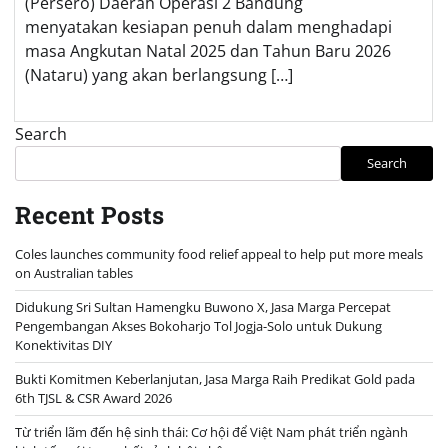
(Persero) Daerah Operasi 2 Bandung
menyatakan kesiapan penuh dalam menghadapi
masa Angkutan Natal 2025 dan Tahun Baru 2026
(Nataru) yang akan berlangsung […]
Search
Search
Recent Posts
Coles launches community food relief appeal to help put more meals
on Australian tables
Didukung Sri Sultan Hamengku Buwono X, Jasa Marga Percepat
Pengembangan Akses Bokoharjo Tol Jogja-Solo untuk Dukung
Konektivitas DIY
Bukti Komitmen Keberlanjutan, Jasa Marga Raih Predikat Gold pada
6th TJSL & CSR Award 2026
Từ triển lãm đến hệ sinh thái: Cơ hội để Việt Nam phát triển ngành