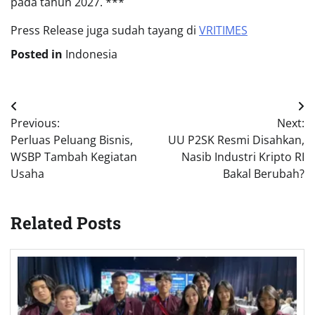
pada tahun 2027. ***
Press Release juga sudah tayang di
VRITIMES
Posted in
Indonesia
Post
Previous:
Next:
navigation
Perluas Peluang Bisnis,
UU P2SK Resmi Disahkan,
WSBP Tambah Kegiatan
Nasib Industri Kripto RI
Usaha
Bakal Berubah?
Related Posts