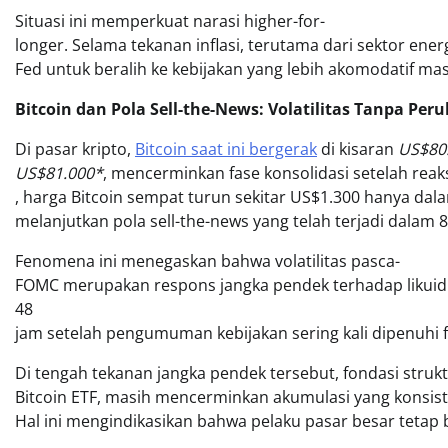
Situasi ini memperkuat narasi higher-for-
longer. Selama tekanan inflasi, terutama dari sektor ene
Fed untuk beralih ke kebijakan yang lebih akomodatif mas
Bitcoin dan Pola Sell-the-News: Volatilitas Tanpa Pe
Di pasar kripto,
Bitcoin saat ini bergerak
di kisaran
US$80
US$81.000*
, mencerminkan fase konsolidasi setelah reak
, harga Bitcoin sempat turun sekitar US$1.300 hanya da
melanjutkan pola sell-the-news yang telah terjadi dalam 
Fenomena ini menegaskan bahwa volatilitas pasca-
FOMC merupakan respons jangka pendek terhadap likuidita
48
jam setelah pengumuman kebijakan sering kali dipenuhi f
Di tengah tekanan jangka pendek tersebut, fondasi struk
Bitcoin ETF, masih mencerminkan akumulasi yang konsist
Hal ini mengindikasikan bahwa pelaku pasar besar tetap b