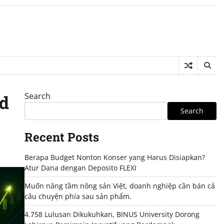
Search
ed
Search
Recent Posts
Berapa Budget Nonton Konser yang Harus Disiapkan?
Atur Dana dengan Deposito FLEXI
Muốn nâng tầm nông sản Việt, doanh nghiệp cần bán cả
câu chuyện phía sau sản phẩm.
4.758 Lulusan Dikukuhkan, BINUS University Dorong