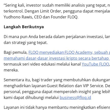
“Sering kali, investor sudah memiliki analisis yang tepat
terkontrol. Dengan Limit Order, pengguna dapat menjalan
Yudhono Rawis, CEO dan Founder FLOQ.
Langkah Berikutnya
Di mana pun Anda berada dalam perjalanan investasi, 
dan strategi yang tepat.
Bagi pemula,
FLOQ menyediakan FLOQ Academy, sebuah 
memahami dasar-dasar investasi kripto secara bertahap 
termasuk seri video edukasi melalui kanal
YouTube FLOQ
mereka.
Sementara itu, bagi trader yang membutuhkan dukungan l
menghadirkan layanan Guest Relation dan VIP Service. De
personal, pengguna dapat memperoleh insight yang lebi
kami dapat dihubungi melalui
business@floq.id
Layanan ini tidak hanya membantu meningkatkan efisiensi