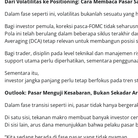
Dari Volatilitas ke Positioning: Cara Membaca Pasar S
Dalam fase seperti ini, volatilitas bukanlah sesuatu yang
Bagi investor pemula, koreksi pasca-FOMC tidak seharusn
Pola ini telah berulang dalam beberapa siklus terakhir da
Averaging (DCA) tetap relevan untuk membangun posisi s
Bagi trader, disiplin pada level teknikal dan manajemen r
support utama perlu diperhatikan, sementara penggunaan 
Sementara itu,
investor jangka panjang perlu tetap berfokus pada tren
Outlook: Pasar Menguji Kesabaran, Bukan Sekadar A
Dalam fase transisi seperti ini, pasar tidak hanya berger
Di satu sisi, tekanan makro membuat banyak investor ce
Di sisi lain, arus dana menunjukkan bahwa pelaku pasar 
“Kita sedang berada di fase pasar yang tidak nyaman,