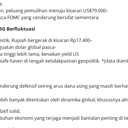
a
ahan, peluang pemulihan menuju kisaran US$79.000–
pasca-FOMC yang cenderung bersifat sementara.
SG Berfluktuasi
tik. Rupiah bergerak di kisaran Rp17.400–
uatan dolar global pasca-
tinggi lebih lama, kenaikan yield US
fe haven di tengah ketidakpastian geopolitik. *(data diamb
nderung defensif seiring arus dana asing yang masih berhat
lebih banyak ditentukan oleh dinamika global, khususnya al
tif solid.
tumbuhan ekonomi yang terjaga menjadi bantalan penting di 