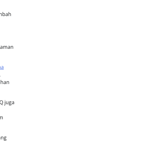
ambah
ahaman
na
,
uhan
Q juga
im
ang