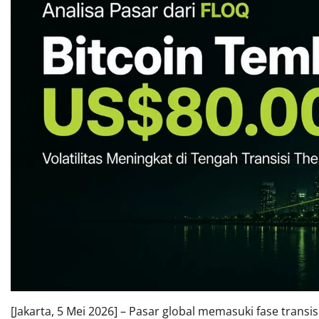
[Jakarta, 5 Mei 2026] – Pasar global memasuki fase transis