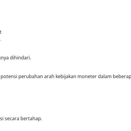
t
.
knya dihindari.
an potensi perubahan arah kebijakan moneter dalam bebera
si secara bertahap.