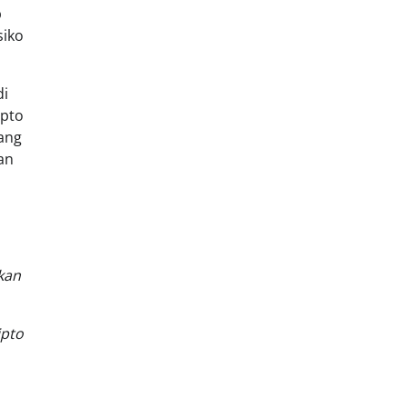
p
siko
di
ipto
yang
an
kan
ipto