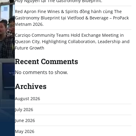
Huy Nguyễn tại The Gastronomy Blueprint.
Red Apron Fine Wines & Spirits đồng hành cùng The
Gastronomy Blueprint tại Vietfood & Beverage – ProPack
Vietnam 2026.
Carziqo Community Teams Hold Exchange Meeting in
Quezon City, Highlighting Collaboration, Leadership and
Future Growth
Recent Comments
No comments to show.
Archives
August 2026
July 2026
June 2026
May 2026