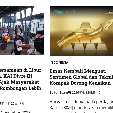
INDONESIA
rsamaan di Libur
Emas Kembali Menguat,
 KAI Divre III
Sentimen Global dan Tekni
Ajak Masyarakat
Kompak Dorong Kenaikan
 Rombongan Lebih
Editor Team
2026年4月30日
0
Harga emas dunia pada perdaga
25年11月25日
0
Kamis (30/4) diperkirakan memili
5 November 2025 —