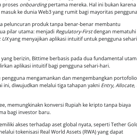
n proses
onboarding
pertama mereka. Hal ini bukan karena 
 masuk ke dunia Web3 yang rumit bagi mayoritas pengguna
ada peluncuran produk tanpa benar-benar membantu
dua pilar utama: menjadi
Regulatory-First
dengan mematuhi
c UX
yang menyajikan aplikasi intuitif untuk pengguna sehari
 yang berizin, Bittime berbasis pada dua fundamental utam
kan aplikasi intuitif bagi pengguna sehari-hari.
antu pengguna mengamankan dan mengembangkan portofolio
 ini, diwujudkan melalui tiga tahapan yakni
Entry, Allocate,
ee, memungkinakn konversi Rupiah ke kripto tanpa biaya
a bagi investor baru.
iliki akses terhadap aset global nyata, seperti Tether Gol
melalui tokenisasi Real World Assets (RWA) yang dapat