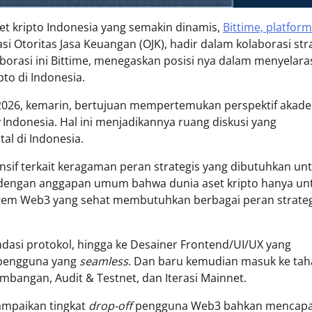
set kripto Indonesia yang semakin dinamis,
Bittime, platform
si Otoritas Jasa Keuangan (OJK), hadir dalam kolaborasi str
laborasi ini Bittime, menegaskan posisi nya dalam menyelar
to di Indonesia.
 2026, kemarin, bertujuan mempertemukan perspektif akade
Indonesia. Hal ini menjadikannya ruang diskusi yang
al di Indonesia.
nsif terkait keragaman peran strategis yang dibutuhkan un
dengan anggapan umum bahwa dunia aset kripto hanya un
stem Web3 yang sehat membutuhkan berbagai peran strateg
dasi protokol, hingga ke Desainer Frontend/UI/UX yang
pengguna yang
seamless
. Dan baru kemudian masuk ke ta
bangan, Audit & Testnet, dan Iterasi Mainnet.
yampaikan tingkat
drop-off
pengguna Web3 bahkan mencapa