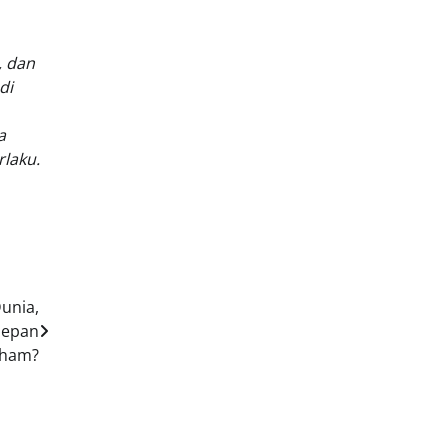
, dan
di
a
laku.
unia,
Depan
aham?