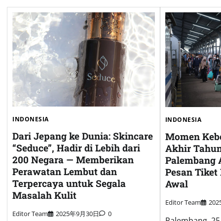
INDONESIA
INDONESIA
Dari Jepang ke Dunia: Skincare
Momen Kebe
“Seduce”, Hadir di Lebih dari
Akhir Tahun,
200 Negara — Memberikan
Palembang 
Perawatan Lembut dan
Pesan Tiket
Terpercaya untuk Segala
Awal
Masalah Kulit
Editor Team
20
Editor Team
2025年9月30日
0
Palembang, 2