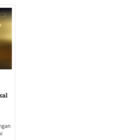
kal
ngan
ki