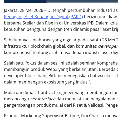
Jakarta, 28 Mei 2026 – Di tengah pertumbuhan industri a
Pedagang Aset Keuangan Digital (PAKD)
berizin dan diawa
bersama Stellar dan Rise In di Universitas IPB. Dalam ko
kebutuhan pengguna dengan tren dinamis pasar aset krip
Sebelumnya, kolaborasi yang digelar pada, sabtu 23 Mei
infrastruktur blockchain global, dan komunitas
developer
komprehensif tentang arah masa depan industri aset digit
Salah satu fokus dalam sesi ini adalah seminar komprehe
membangun produk Web3 yang berkelanjutan. Berbeda 
developer blockchain, Bittime menegaskan bahwa ekosi
dalam membangun ekosistem yang inklusif.
Mulai dari Smart Contract Engineer yang membangun fon
merancang
user interface
dan memastikan pengalaman 
pengembangan produk mulai dari Riset & Validasi, Pengem
Product Marketing Supervisor Bittime, Fini Charisa men