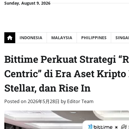
Skip
Sunday, August 9, 2026
to
content
INDONESIA
MALAYSIA
PHILIPPINES
SINGA
Bittime Perkuat Strategi “
Centric” di Era Aset Kript
Stellar, dan Rise In
Posted on
2026年5月28日
by
Editor Team