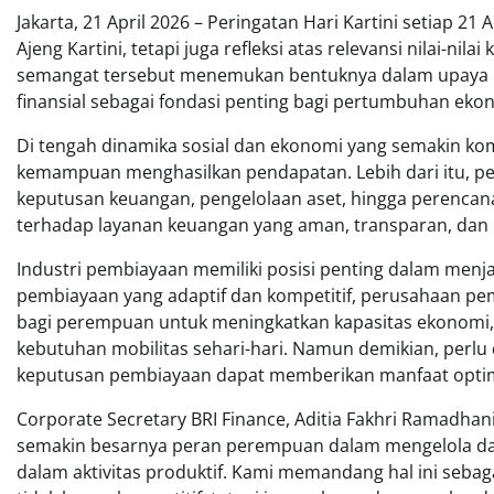
Jakarta, 21 April 2026 – Peringatan Hari Kartini setiap
Ajeng Kartini, tetapi juga refleksi atas relevansi nilai-ni
semangat tersebut menemukan bentuknya dalam upaya
finansial sebagai fondasi penting bagi pertumbuhan ekono
Di tengah dinamika sosial dan ekonomi yang semakin kom
kemampuan menghasilkan pendapatan. Lebih dari itu, p
keputusan keuangan, pengelolaan aset, hingga perencana
terhadap layanan keuangan yang aman, transparan, dan 
Industri pembiayaan memiliki posisi penting dalam men
pembiayaan yang adaptif dan kompetitif, perusahaan pe
bagi perempuan untuk meningkatkan kapasitas ekonomi
kebutuhan mobilitas sehari-hari. Namun demikian, perlu
keputusan pembiayaan dapat memberikan manfaat optim
Corporate Secretary BRI Finance, Aditia Fakhri Ramadhani
semakin besarnya peran perempuan dalam mengelola da
dalam aktivitas produktif. Kami memandang hal ini seb