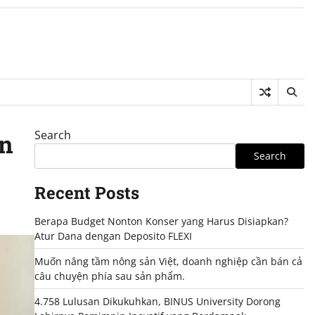
Search
an
Search
Recent Posts
Berapa Budget Nonton Konser yang Harus Disiapkan?
Atur Dana dengan Deposito FLEXI
Muốn nâng tầm nông sản Việt, doanh nghiệp cần bán cả
câu chuyện phía sau sản phẩm.
4.758 Lulusan Dikukuhkan, BINUS University Dorong