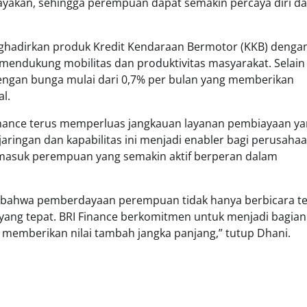
dayakan, sehingga perempuan dapat semakin percaya diri d
nghadirkan produk Kredit Kendaraan Bermotor (KKB) denga
mendukung mobilitas dan produktivitas masyarakat. Selain 
i dengan bunga mulai dari 0,7% per bulan yang memberikan
l.
Finance terus memperluas jangkauan layanan pembiayaan y
i jaringan dan kapabilitas ini menjadi enabler bagi perusaha
masuk perempuan yang semakin aktif berperan dalam
n bahwa pemberdayaan perempuan tidak hanya berbicara t
 yang tepat. BRI Finance berkomitmen untuk menjadi bagian
memberikan nilai tambah jangka panjang,” tutup Dhani.