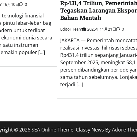
Rp431,4 Triliun, Pemerinta
26年6月10日
0
Tegaskan Larangan Ekspor
eknologi finansial
Bahan Mentah
pintu lebar-lebar bagi
Editor Team
2025年11月21日
0
dern untuk terlibat
s ekonomi dunia secara
JAKARTA — Pemerintah mencata
h satu instrumen
realisasi investasi hilirisasi sebes
 semakin populer […]
Rp431,4 triliun sepanjang Januari
September 2025, meningkat 58,1
persen dibandingkan periode ya
sama tahun sebelumnya. Lonjaka
terjadi […]
yright © 2026
SEA Online
Theme: Classy News By
Adore Th