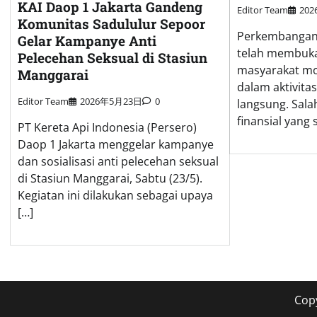
KAI Daop 1 Jakarta Gandeng
Editor Team
20
Komunitas Sadululur Sepoor
Perkembangan t
Gelar Kampanye Anti
telah membuka 
Pelecehan Seksual di Stasiun
masyarakat mo
Manggarai
dalam aktivita
Editor Team
2026年5月23日
0
langsung. Sala
finansial yang
PT Kereta Api Indonesia (Persero)
Daop 1 Jakarta menggelar kampanye
dan sosialisasi anti pelecehan seksual
di Stasiun Manggarai, Sabtu (23/5).
Kegiatan ini dilakukan sebagai upaya
[…]
Cop