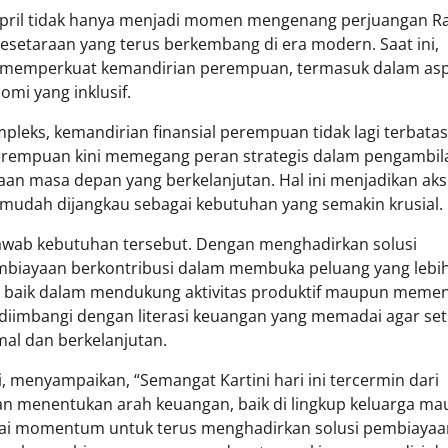
 21 April tidak hanya menjadi momen mengenang perjuangan 
lai kesetaraan yang terus berkembang di era modern. Saat ini,
 memperkuat kemandirian perempuan, termasuk dalam as
mi yang inklusif.
pleks, kemandirian finansial perempuan tidak lagi terbata
erempuan kini memegang peran strategis dalam pengambil
an masa depan yang berkelanjutan. Hal ini menjadikan aks
mudah dijangkau sebagai kebutuhan yang semakin krusial.
jawab kebutuhan tersebut. Dengan menghadirkan solusi
mbiayaan berkontribusi dalam membuka peluang yang lebih
, baik dalam mendukung aktivitas produktif maupun meme
 diimbangi dengan literasi keuangan yang memadai agar set
al dan berkelanjutan.
, menyampaikan, “Semangat Kartini hari ini tercermin dari
n menentukan arah keuangan, baik di lingkup keluarga m
agai momentum untuk terus menghadirkan solusi pembiayaa