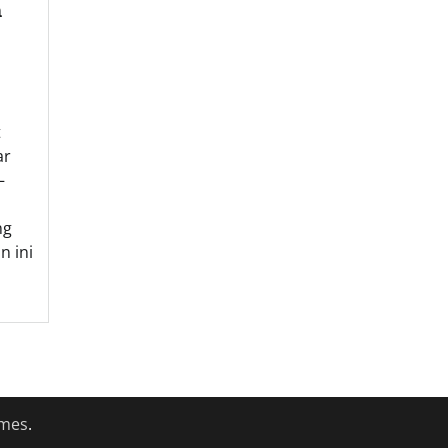
h
t
ar
–
ng
n ini
emes
.