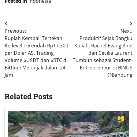
Posted in
Indonesia
Post
Previous:
Next:
navigation
Rupiah Kembali Tertekan
Produktif Sejak Bangku
Ke-level Terendah Rp17.300
Kuliah: Rachel Evangeline
per Dolar AS, Trading
dan Cecilia Laurent
Volume $USDT dan $BTC di
Tumbuh sebagai Student-
Bittime Melonjak dalam 24
Entrepreneur di BINUS
Jam
@Bandung
Related Posts