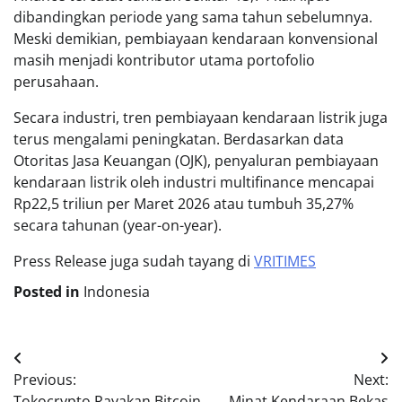
dibandingkan periode yang sama tahun sebelumnya.
Meski demikian, pembiayaan kendaraan konvensional
masih menjadi kontributor utama portofolio
perusahaan.
Secara industri, tren pembiayaan kendaraan listrik juga
terus mengalami peningkatan. Berdasarkan data
Otoritas Jasa Keuangan (OJK), penyaluran pembiayaan
kendaraan listrik oleh industri multifinance mencapai
Rp22,5 triliun per Maret 2026 atau tumbuh 35,27%
secara tahunan (year-on-year).
Press Release juga sudah tayang di
VRITIMES
Posted in
Indonesia
Post
Previous:
Next:
navigation
Tokocrypto Rayakan Bitcoin
Minat Kendaraan Bekas