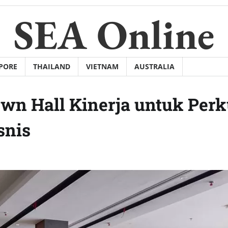
SEA Online
PORE
THAILAND
VIETNAM
AUSTRALIA
own Hall Kinerja untuk Perk
snis