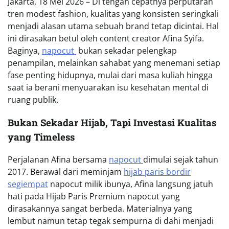
Jakarta, 18 Mei 2026 – Di tengah cepatnya perputaran
tren modest fashion, kualitas yang konsisten seringkali
menjadi alasan utama sebuah brand tetap dicintai. Hal
ini dirasakan betul oleh content creator Afina Syifa.
Baginya,
napocut
bukan sekadar pelengkap
penampilan, melainkan sahabat yang menemani setiap
fase penting hidupnya, mulai dari masa kuliah hingga
saat ia berani menyuarakan isu kesehatan mental di
ruang publik.
Bukan Sekadar Hijab, Tapi Investasi Kualitas
yang Timeless
Perjalanan Afina bersama
napocut
dimulai sejak tahun
2017. Berawal dari meminjam
hijab paris bordir
segiempat
napocut milik ibunya, Afina langsung jatuh
hati pada Hijab Paris Premium napocut yang
dirasakannya sangat berbeda. Materialnya yang
lembut namun tetap tegak sempurna di dahi menjadi