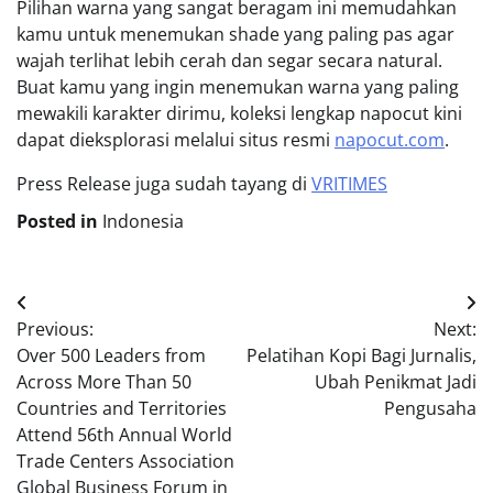
Pilihan warna yang sangat beragam ini memudahkan
kamu untuk menemukan shade yang paling pas agar
wajah terlihat lebih cerah dan segar secara natural.
Buat kamu yang ingin menemukan warna yang paling
mewakili karakter dirimu, koleksi lengkap napocut kini
dapat dieksplorasi melalui situs resmi
napocut.com
.
Press Release juga sudah tayang di
VRITIMES
Posted in
Indonesia
Post
Previous:
Next:
navigation
Over 500 Leaders from
Pelatihan Kopi Bagi Jurnalis,
Across More Than 50
Ubah Penikmat Jadi
Countries and Territories
Pengusaha
Attend 56th Annual World
Trade Centers Association
Global Business Forum in