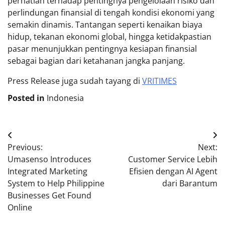
perhatian terhadap pentingnya pengelolaan risiko dan
perlindungan finansial di tengah kondisi ekonomi yang
semakin dinamis. Tantangan seperti kenaikan biaya
hidup, tekanan ekonomi global, hingga ketidakpastian
pasar menunjukkan pentingnya kesiapan finansial
sebagai bagian dari ketahanan jangka panjang.
Press Release juga sudah tayang di
VRITIMES
Posted in
Indonesia
Post
Previous:
Next:
navigation
Umasenso Introduces
Customer Service Lebih
Integrated Marketing
Efisien dengan AI Agent
System to Help Philippine
dari Barantum
Businesses Get Found
Online