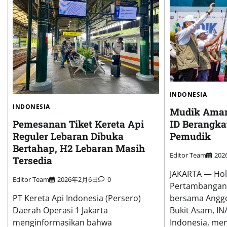
INDONESIA
INDONESIA
Mudik Ama
ID Berangka
Pemesanan Tiket Kereta Api
Pemudik
Reguler Lebaran Dibuka
Bertahap, H2 Lebaran Masih
Editor Team
20
Tersedia
JAKARTA — Hold
Editor Team
2026年2月6日
0
Pertambangan 
bersama Anggo
PT Kereta Api Indonesia (Persero)
Bukit Asam, I
Daerah Operasi 1 Jakarta
Indonesia, me
menginformasikan bahwa