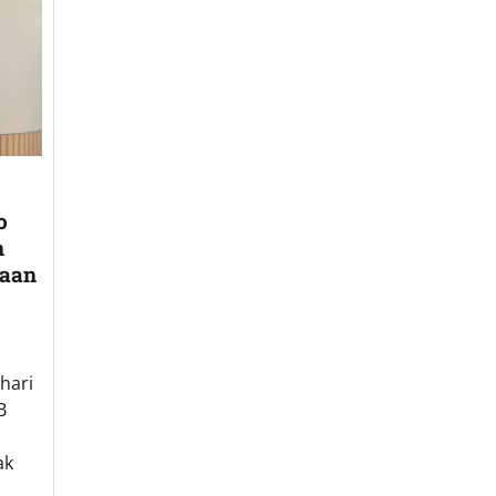
o
n
raan
hari
B
ak