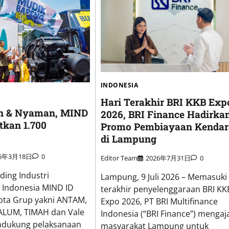
INDONESIA
Hari Terakhir BRI KKB Exp
n & Nyaman, MIND
2026, BRI Finance Hadirka
tkan 1.700
Promo Pembiayaan Kenda
di Lampung
26年3月18日
0
Editor Team
2026年7月31日
0
ing Industri
Lampung, 9 Juli 2026 – Memasuki 
Indonesia MIND ID
terakhir penyelenggaraan BRI KK
ta Grup yakni ANTAM,
Expo 2026, PT BRI Multifinance
NALUM, TIMAH dan Vale
Indonesia (“BRI Finance”) mengaj
ndukung pelaksanaan
masyarakat Lampung untuk