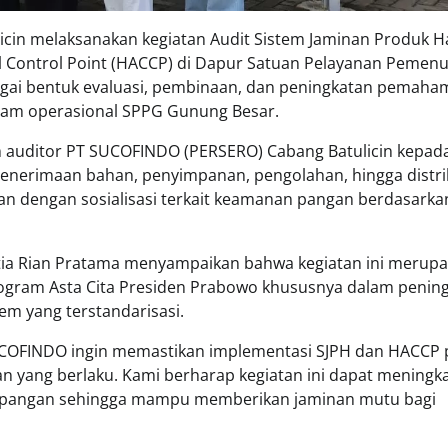
icin melaksanakan kegiatan Audit Sistem Jaminan Produk Ha
ical Control Point (HACCP) di Dapur Satuan Pelayanan Pemen
bagai bentuk evaluasi, pembinaan, dan peningkatan pemah
lam operasional SPPG Gunung Besar.
im auditor PT SUCOFINDO (PERSERO) Cabang Batulicin kepad
nerimaan bahan, penyimpanan, pengolahan, hingga distri
kan dengan sosialisasi terkait keamanan pangan berdasarka
tia Rian Pratama menyampaikan bahwa kegiatan ini merup
gram Asta Cita Presiden Prabowo khususnya dalam penin
em yang terstandarisasi.
, SUCOFINDO ingin memastikan implementasi SJPH dan HACCP
n yang berlaku. Kami berharap kegiatan ini dapat meningk
al pangan sehingga mampu memberikan jaminan mutu bagi