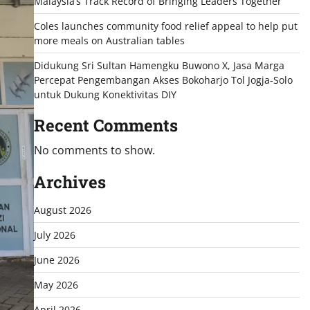
Malaysia’s Track Record of Bringing Leaders Together
Coles launches community food relief appeal to help put
more meals on Australian tables
Didukung Sri Sultan Hamengku Buwono X, Jasa Marga
Percepat Pengembangan Akses Bokoharjo Tol Jogja-Solo
untuk Dukung Konektivitas DIY
Recent Comments
No comments to show.
Archives
August 2026
July 2026
June 2026
May 2026
April 2026