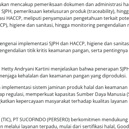
akukan mencakup pemeriksaan dokumen dan administrasi hal
i SJPH, pemeriksaan ketelusuran produk (traceability), hing
asi HACCP, meliputi penyampaian pengetahuan terkait pote
t/CCP), higiene dan sanitasi, hingga monitoring pengendalian
i mengenai implementasi SJPH dan HACCP, higiene dan sanitas
ngendalian titik kritis keamanan pangan, serta pentingnya
, Hetty Andryani Kartini menjelaskan bahwa penerapan SJP
menjaga kehalalan dan keamanan pangan yang diproduksi.
a implementasi sistem jaminan produk halal dan keamanan
ap regulasi, memperkuat kapasitas Sumber Daya Manusia (
gkatkan kepercayaan masyarakat terhadap kualitas layanan
tion (TIC), PT SUCOFINDO (PERSERO) berkomitmen mendukung
lalui layanan terpadu, mulai dari sertifikasi halal, Good