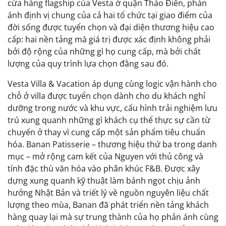
cửa hàng flagship của Vesta ở quận Thảo Điền, phản
ánh định vị chung của cả hai tổ chức tại giao điểm của
đời sống được tuyển chọn và đại diện thương hiệu cao
cấp: hai nền tảng mà giá trị được xác định không phải
bởi độ rộng của những gì họ cung cấp, mà bởi chất
lượng của quy trình lựa chọn đằng sau đó.
Vesta Villa & Vacation áp dụng cùng logic vận hành cho
chỗ ở villa được tuyển chọn dành cho du khách nghỉ
dưỡng trong nước và khu vực, cấu hình trải nghiệm lưu
trú xung quanh những gì khách cụ thể thực sự cần từ
chuyến ở thay vì cung cấp một sản phẩm tiêu chuẩn
hóa. Banan Patisserie – thương hiệu thứ ba trong danh
mục – mở rộng cam kết của Nguyen với thủ công và
tính đặc thù văn hóa vào phân khúc F&B. Được xây
dựng xung quanh kỹ thuật làm bánh ngọt chịu ảnh
hưởng Nhật Bản và triết lý về nguồn nguyên liệu chất
lượng theo mùa, Banan đã phát triển nền tảng khách
hàng quay lại mà sự trung thành của họ phản ánh cùng