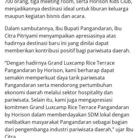
700 orang, tiga meeting room, serta Horison Kids Club,
menjadikannya destinasi ideal untuk liburan keluarga
maupun kegiatan bisnis dan acara.
Dalam sambutannya, Ibu Bupati Pangandaran, Ibu
Citra Pitriyami menyampaikan apresiasinya atas
hadirnya destinasi baru ini yang dinilai dapat
memberikan kontribusi positif bagi pariwisata daerah.
“Dengan hadirnya Grand Luxcamp Rice Terrace
Pangandaran by Horison, kami berharap dapat
semakin memperkuat daya tarik pariwisata
Pangandaran serta mendorong pertumbuhan
ekonomi daerah melalui sektor hospitality dan
pariwisata. Selain itu, kami juga mengapresiasi
komitmen Grand Luxcamp Rice Terrace Pangandaran
by Horison dalam memberdayakan SDM lokal dengan
melibatkan masyarakat Pangandaran sebagai bagian
dari pengembanga industri pariwisata daerah,” ujar Ibu
Citra.