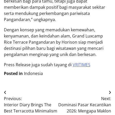
berkesan bagi para tamu, tetapi juga dapat
memberikan dampak positif bagi masyarakat sekitar
serta mendukung perkembangan pariwisata
Pangandaran,” ungkapnya.
Dengan konsep yang memadukan kemewahan,
kenyamanan, dan keindahan alam, Grand Luxcamp
Rice Terrace Pangandaran by Horison siap menjadi
destinasi pilihan baru bagi wisatawan yang mencari
pengalaman menginap yang unik dan berkesan.
Press Release juga sudah tayang di
VRITIMES
Posted in
Indonesia
Post
Previous:
Next:
navigation
Interior Diary Brings The
Dominasi Pasar Kecantikan
Best Terracotta Minimalism
2026: Mengapa Maklon