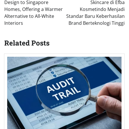
Design to Singapore
Skincare di Efba
Homes, Offering a Warmer
Kosmetindo Menjadi
Alternative to All-White
Standar Baru Keberhasilan
Interiors
Brand Berteknologi Tinggi
Related Posts