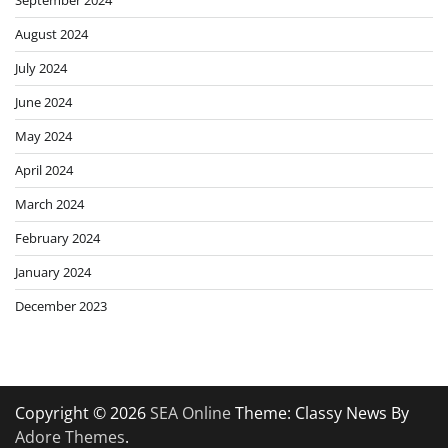
August 2024
July 2024
June 2024
May 2024
April 2024
March 2024
February 2024
January 2024
December 2023
Copyright © 2026
SEA Online
Theme: Classy News By
Adore Themes
.