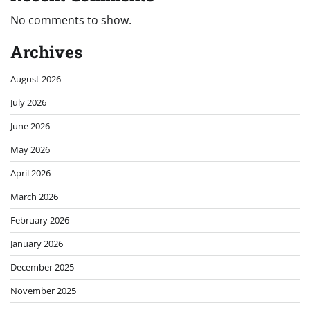
No comments to show.
Archives
August 2026
July 2026
June 2026
May 2026
April 2026
March 2026
February 2026
January 2026
December 2025
November 2025