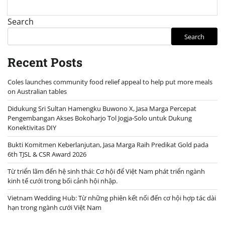
Search
Search
Recent Posts
Coles launches community food relief appeal to help put more meals
on Australian tables
Didukung Sri Sultan Hamengku Buwono X, Jasa Marga Percepat
Pengembangan Akses Bokoharjo Tol Jogja-Solo untuk Dukung
Konektivitas DIY
Bukti Komitmen Keberlanjutan, Jasa Marga Raih Predikat Gold pada
6th TJSL & CSR Award 2026
Từ triển lãm đến hệ sinh thái: Cơ hội để Việt Nam phát triển ngành
kinh tế cưới trong bối cảnh hội nhập.
Vietnam Wedding Hub: Từ những phiên kết nối đến cơ hội hợp tác dài
hạn trong ngành cưới Việt Nam