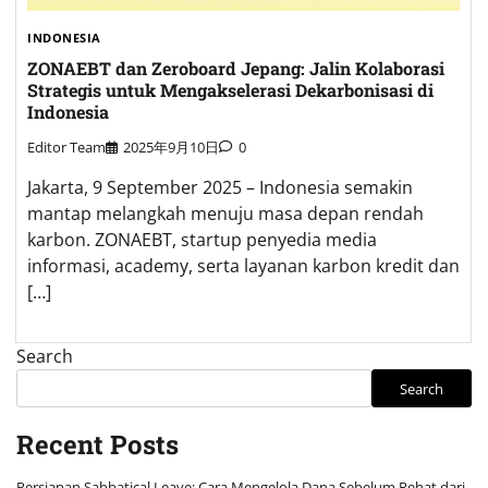
INDONESIA
ZONAEBT dan Zeroboard Jepang: Jalin Kolaborasi
Strategis untuk Mengakselerasi Dekarbonisasi di
Indonesia
Editor Team
2025年9月10日
0
Jakarta, 9 September 2025 – Indonesia semakin
mantap melangkah menuju masa depan rendah
karbon. ZONAEBT, startup penyedia media
informasi, academy, serta layanan karbon kredit dan
[…]
Search
Search
Recent Posts
Persiapan Sabbatical Leave: Cara Mengelola Dana Sebelum Rehat dari