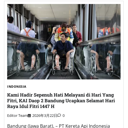
INDONESIA
Kami Hadir Sepenuh Hati Melayani di Hari Yang
Fitri, KAI Daop 2 Bandung Ucapkan Selamat Hari
Raya Idul Fitri 1447 H
Editor Team
2026年3月22日
0
Bandung (Jawa Barat), – PT Kereta Api Indonesia