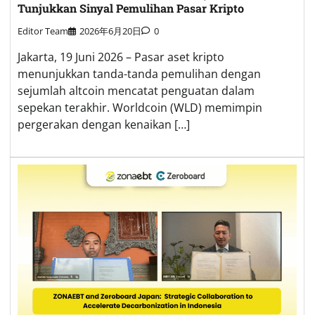
Tunjukkan Sinyal Pemulihan Pasar Kripto
Editor Team
2026年6月20日
0
Jakarta, 19 Juni 2026 – Pasar aset kripto
menunjukkan tanda-tanda pemulihan dengan
sejumlah altcoin mencatat penguatan dalam
sepekan terakhir. Worldcoin (WLD) memimpin
pergerakan dengan kenaikan […]