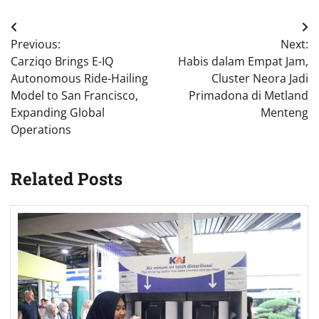
Post
Previous:
Next:
navigation
Carziqo Brings E-IQ
Habis dalam Empat Jam,
Autonomous Ride-Hailing
Cluster Neora Jadi
Model to San Francisco,
Primadona di Metland
Expanding Global
Menteng
Operations
Related Posts