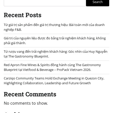
Search
Recent Posts
Từ giá trị sản phẩm đến giá trị thương hiệu: Bài toán mới của doanh
nghiệp F&B.
Giá trị của nguyên liệu được đo bằng trải nghiệm khách hàng, không
phải giá thành.
Từ rượu vang đến trải nghiệm khách hàng: Góc nhìn của Huy Nguyễn
tại The Gastronomy Blueprint.
Red Apron Fine Wines & Spirits đồng hành cùng The Gastronomy
Blueprint tại Vietfood & Beverage – ProPack Vietnam 2026.
Carziqo Community Teams Hold Exchange Meeting in Quezon City,
Highlighting Collaboration, Leadership and Future Growth
Recent Comments
No comments to show.