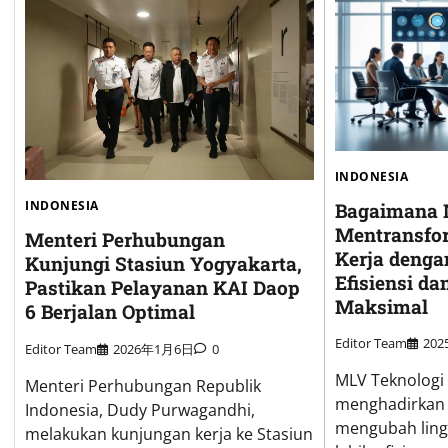
INDONESIA
INDONESIA
Bagaimana 
Mentransfo
Menteri Perhubungan
Kerja denga
Kunjungi Stasiun Yogyakarta,
Efisiensi da
Pastikan Pelayanan KAI Daop
Maksimal
6 Berjalan Optimal
Editor Team
20
Editor Team
2026年1月6日
0
MLV Teknologi
Menteri Perhubungan Republik
menghadirkan s
Indonesia, Dudy Purwagandhi,
mengubah ling
melakukan kunjungan kerja ke Stasiun