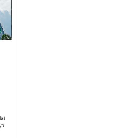
lai
ya