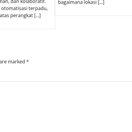
aman, dan kolaboratif.
bagaimana lokasi […]
 otomatisasi terpadu,
atas perangkat […]
s are marked
*