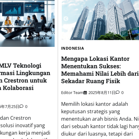
INDONESIA
Mengapa Lokasi Kantor
MLV Teknologi
Menentukan Sukses:
rmasi Lingkungan
Memahami Nilai Lebih dari
n Crestron untuk
Sekadar Ruang Fisik
n Kolaborasi
Editor Team
2025年8月11日
0
Memilih lokasi kantor adalah
25年7月25日
0
keputusan strategis yang
 dan Crestron
menentukan arah bisnis Anda. Ni
olusi inovatif yang
dari sebuah kantor tidak lagi han
kungan kerja menjadi
diukur dari luasnya, tetapi dari