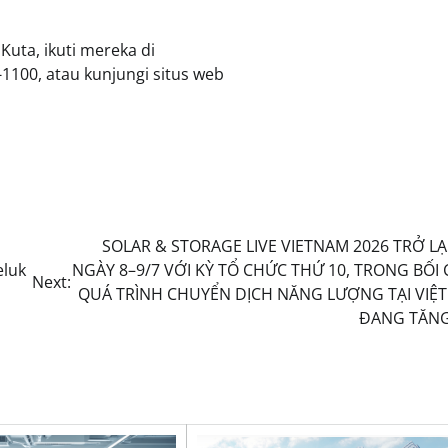
Kuta, ikuti mereka di
1100, atau kunjungi situs web
SOLAR & STORAGE LIVE VIETNAM 2026 TRỞ LẠ
eluk
NGÀY 8–9/7 VỚI KỲ TỔ CHỨC THỨ 10, TRONG BỐI
Next:
QUÁ TRÌNH CHUYỂN DỊCH NĂNG LƯỢNG TẠI VIỆ
ĐANG TĂNG