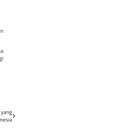
an
a.
gi
 yang
nesia