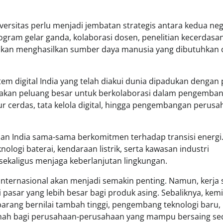
versitas perlu menjadi jembatan strategis antara kedua neg
gram gelar ganda, kolaborasi dosen, penelitian kecerdasa
 akan menghasilkan sumber daya manusia yang dibutuhkan 
em digital India yang telah diakui dunia dipadukan dengan
ptakan peluang besar untuk berkolaborasi dalam pengemba
ktur cerdas, tata kelola digital, hingga pengembangan perus
 dan India sama-sama berkomitmen terhadap transisi energi
nologi baterai, kendaraan listrik, serta kawasan industri
kaligus menjaga keberlanjutan lingkungan.
internasional akan menjadi semakin penting. Namun, kerja
 pasar yang lebih besar bagi produk asing. Sebaliknya, kem
ang bernilai tambah tinggi, pengembang teknologi baru,
 rumah bagi perusahaan-perusahaan yang mampu bersaing se