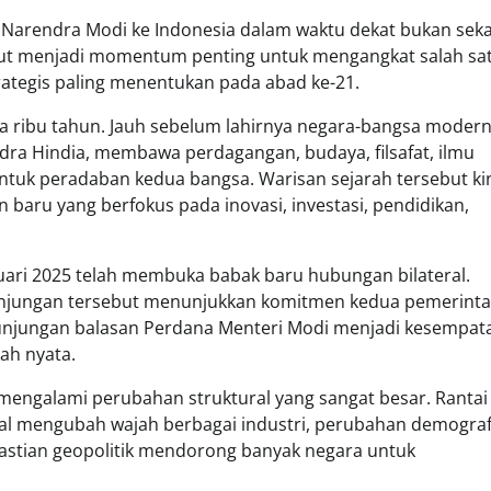
Narendra Modi ke Indonesia dalam waktu dekat bukan sek
sebut menjadi momentum penting untuk mengangkat salah sa
rategis paling menentukan pada abad ke-21.
ua ribu tahun. Jauh sebelum lahirnya negara-bangsa modern
dra Hindia, membawa perdagangan, budaya, filsafat, ilmu
tuk peradaban kedua bangsa. Warisan sejarah tersebut ki
aru yang berfokus pada inovasi, investasi, pendidikan,
uari 2025 telah membuka babak baru hubungan bilateral.
 kunjungan tersebut menunjukkan komitmen kedua pemerint
 kunjungan balasan Perdana Menteri Modi menjadi kesempat
ah nyata.
mengalami perubahan struktural yang sangat besar. Rantai
tal mengubah wajah berbagai industri, perubahan demograf
astian geopolitik mendorong banyak negara untuk