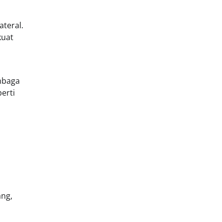
ateral.
kuat
mbaga
erti
m
ang,