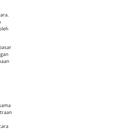
ara.
n
oleh
 pasar
ngan
ahaan
.
 sama
itraan
cara