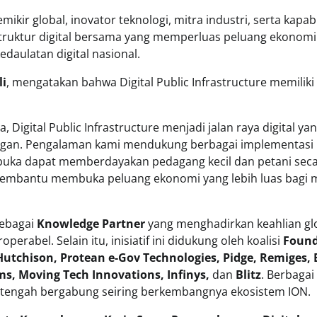
ir global, inovator teknologi, mitra industri, serta kapabi
struktur digital bersama yang memperluas peluang ekonomi
daulatan digital nasional.
li
, mengatakan bahwa Digital Public Infrastructure memiliki
Digital Public Infrastructure menjadi jalan raya digital ya
an. Pengalaman kami mendukung berbagai implementasi 
erbuka dapat memberdayakan pedagang kecil dan petani sec
 membantu membuka peluang ekonomi yang lebih luas bagi 
ebagai
Knowledge Partner
yang menghadirkan keahlian gl
rabel. Selain itu, inisiatif ini didukung oleh koalisi
Found
utchison, Protean e-Gov Technologies, Pidge, Remiges, B
s, Moving Tech Innovations, Infinys,
dan
Blitz
. Berbagai
ga tengah bergabung seiring berkembangnya ekosistem ION.