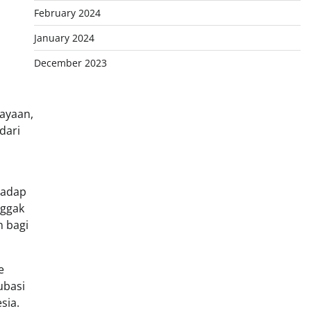
February 2024
January 2024
December 2023
iayaan,
dari
hadap
nggak
n bagi
e
ubasi
sia.