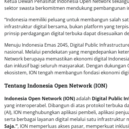
Ketua Dewan Penasihat Indonesia Open Network sekali
sektor swasta berkomitmen mendukung pembangunan infra
“Indonesia memiliki peluang untuk membangun salah satu e
infrastruktur digital bersama, bukan platform yang ter
prinsip perdagangan digital terbuka dapat disesuaikan d
Menuju Indonesia Emas 2045, Digital Public Infrastructur
nasional. Melalui pendekatan yang mengedepankan keterb
Network berupaya memastikan ekonomi digital Indonesia t
dan inklusif bagi seluruh masyarakat. Dengan dukungan 
ekosistem, ION tengah membangun fondasi ekonomi digita
Tentang Indonesia Open Network (ION)
Indonesia Open Network (ION)
adalah
Digital Public In
yang interoperabel. Dibangun di atas protokol terbuka d
(AI), ION menghubungkan aplikasi pembeli, aplikasi penju
serta berbagai layanan digital melalui satu infrastruktur
Saja.”
, ION memperluas akses pasar, memperkuat inkl