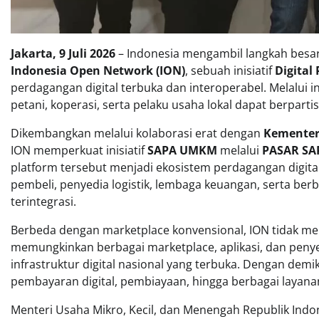
Jakarta, 9 Juli 2026
– Indonesia mengambil langkah besar
Indonesia Open Network (ION)
, sebuah inisiatif
Digital 
perdagangan digital terbuka dan interoperabel. Melalui in
petani, koperasi, serta pelaku usaha lokal dapat berpartis
Dikembangkan melalui kolaborasi erat dengan
Kementer
ION memperkuat inisiatif
SAPA UMKM
melalui
PASAR SA
platform tersebut menjadi ekosistem perdagangan digit
pembeli, penyedia logistik, lembaga keuangan, serta ber
terintegrasi.
Berbeda dengan marketplace konvensional, ION tidak m
memungkinkan berbagai marketplace, aplikasi, dan penye
infrastruktur digital nasional yang terbuka. Dengan demi
pembayaran digital, pembiayaan, hingga berbagai layanan
Menteri Usaha Mikro, Kecil, dan Menengah Republik Indo