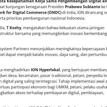
ota Kesepahaman Kerja Sama Pengembangan Digital an
aat kunjungan kenegaraan Presiden
Prabowo Subianto
ke 
rk for Digital Commerce (ONDC)
di India, ION dirancang s
serta prioritas pembangunan nasional Indonesia.
dia,
T Koshy
, mengatakan bahwa kekuatan utama jaringan
struktur bersama yang memungkinkan inovasi berkembang
osystem Partners menunjukkan meningkatnya kepercayaan
abel dapat menjadi katalis inovasi, daya saing, dan pertumb
uga menghadirkan
ION Hyperlokal
, yang bertujuan memba
 desa, kecamatan, pasar tradisional, petani, penyedia log
digital yang saling terintegrasi. Tahap implementasi awal 
erluas partisipasi ekonomi bagi UMKM, petani, pelaku usah
ngkatkan akses terhadap pembayaran digital, pembiayaan,