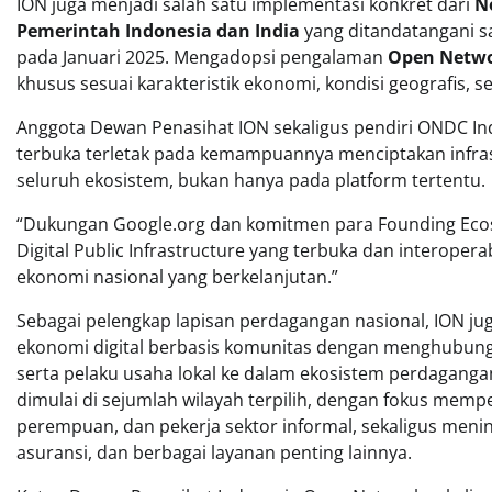
ION juga menjadi salah satu implementasi konkret dari
N
Pemerintah Indonesia dan India
yang ditandatangani s
pada Januari 2025. Mengadopsi pengalaman
Open Netwo
khusus sesuai karakteristik ekonomi, kondisi geografis, 
Anggota Dewan Penasihat ION sekaligus pendiri ONDC In
terbuka terletak pada kemampuannya menciptakan infra
seluruh ekosistem, bukan hanya pada platform tertentu.
“Dukungan Google.org dan komitmen para Founding Ec
Digital Public Infrastructure yang terbuka dan interoper
ekonomi nasional yang berkelanjutan.”
Sebagai pelengkap lapisan perdagangan nasional, ION j
ekonomi digital berbasis komunitas dengan menghubungkan
serta pelaku usaha lokal ke dalam ekosistem perdagangan 
dimulai di sejumlah wilayah terpilih, dengan fokus memp
perempuan, dan pekerja sektor informal, sekaligus meni
asuransi, dan berbagai layanan penting lainnya.