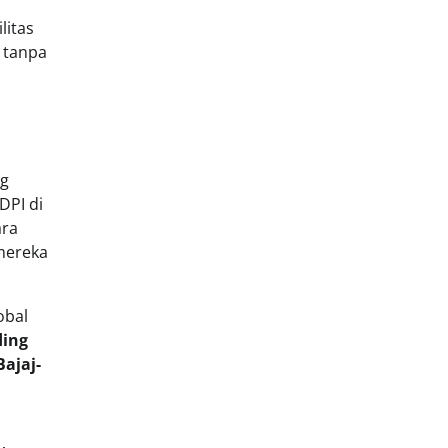
litas
 tanpa
ng
DPI di
ara
mereka
obal
ing
ajaj-