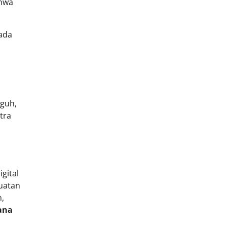
hwa
pada
gguh,
tra
gital
buatan
n,
Mana