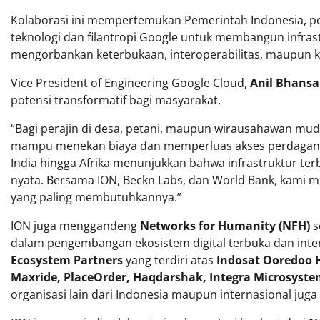
Kolaborasi ini mempertemukan Pemerintah Indonesia, pemik
teknologi dan filantropi Google untuk membangun infra
mengorbankan keterbukaan, interoperabilitas, maupun ke
Vice President of Engineering Google Cloud,
Anil Bhansa
potensi transformatif bagi masyarakat.
“Bagi perajin di desa, petani, maupun wirausahawan muda, 
mampu menekan biaya dan memperluas akses perdagang
India hingga Afrika menunjukkan bahwa infrastruktur t
nyata. Bersama ION, Beckn Labs, dan World Bank, kami
yang paling membutuhkannya.”
ION juga menggandeng
Networks for Humanity (NFH)
s
dalam pengembangan ekosistem digital terbuka dan interope
Ecosystem Partners
yang terdiri atas
Indosat Ooredoo H
Maxride, PlaceOrder, Haqdarshak, Integra Microsystem
organisasi lain dari Indonesia maupun internasional ju