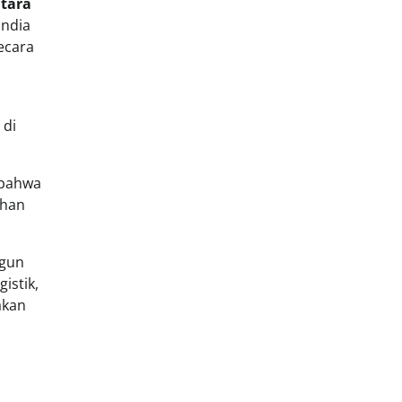
tara
India
ecara
 di
 bahwa
uhan
ngun
istik,
akan
a