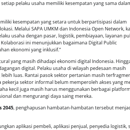
etiap pelaku usaha memiliki kesempatan yang sama dala
iliki kesempatan yang setara untuk berpartisipasi dalam
lokasi. Melalui SAPA UMKM dan Indonesia Open Network, k
u usaha dengan pasar, logistik, pembiayaan, layanan pub
. Kolaborasi ini menunjukkan bagaimana Digital Public
han ekonomi yang inklusif.”
al yang masih dihadapi ekonomi digital Indonesia. Hingga 
agangan digital. Pelaku usaha di wilayah pedesaan masih
bih luas. Rantai pasok sektor pertanian masih terfragmen
 pekerja sektor informal belum memperoleh akses yang m
saha kecil juga masih harus menggunakan berbagai platfor
asional dan mengurangi daya saing mereka.
s 2045
, penghapusan hambatan-hambatan tersebut menja
gkan aplikasi pembeli, aplikasi penjual, penyedia logistik, 