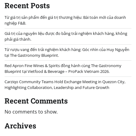
Recent Posts
Từ giá trị sản phẩm đến giá trị thương hiệu: Bài toán mới của doanh
nghiệp F&B.
Giá trị của nguyên liệu được đo bằng trải nghiệm khách hàng, không
phải giá thành.
Từ rượu vang đến trải nghiệm khách hàng: Góc nhìn của Huy Nguyễn
tại The Gastronomy Blueprint.
Red Apron Fine Wines & Spirits đồng hành cùng The Gastronomy
Blueprint tại Vietfood & Beverage – ProPack Vietnam 2026.
Carziqo Community Teams Hold Exchange Meeting in Quezon City,
Highlighting Collaboration, Leadership and Future Growth
Recent Comments
No comments to show.
Archives