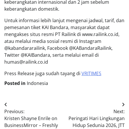
keberangkatan internasional dan 2 jam sebelum
keberangkatan domestik.
Untuk informasi lebih lanjut mengenai jadwal, tarif, dan
pemesanan tiket KAI Bandara, masyarakat dapat
mengakses situs resmi PT Railink di www.railink.co.id,
atau melalui media sosial resmi di Instagram
@kabandararailink, Facebook @KABandaraRailink,
Twitter @KAIBandara, serta melalui email di
humas@railink.co.id
Press Release juga sudah tayang di
VRITIMES
Posted in
Indonesia
Post
Previous:
Next:
navigation
Kristen Shayne Enrile on
Peringati Hari Lingkungan
BusinessMirror – Freshly
Hidup Sedunia 2026, JTT