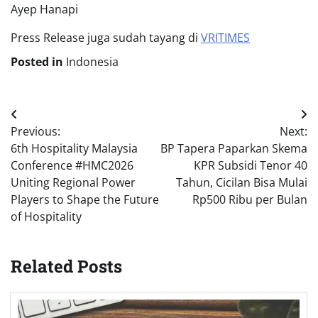
Ayep Hanapi
Press Release juga sudah tayang di
VRITIMES
Posted in
Indonesia
Post
Previous:
Next:
navigation
6th Hospitality Malaysia
BP Tapera Paparkan Skema
Conference #HMC2026
KPR Subsidi Tenor 40
Uniting Regional Power
Tahun, Cicilan Bisa Mulai
Players to Shape the Future
Rp500 Ribu per Bulan
of Hospitality
Related Posts