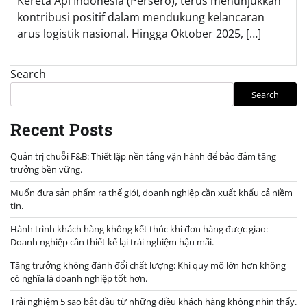
Kereta Api Indonesia (Persero), terus menunjukkan
kontribusi positif dalam mendukung kelancaran
arus logistik nasional. Hingga Oktober 2025, […]
Search
Search
Recent Posts
Quản trị chuỗi F&B: Thiết lập nền tảng vận hành để bảo đảm tăng
trưởng bền vững.
Muốn đưa sản phẩm ra thế giới, doanh nghiệp cần xuất khẩu cả niềm
tin.
Hành trình khách hàng không kết thúc khi đơn hàng được giao:
Doanh nghiệp cần thiết kế lại trải nghiệm hậu mãi.
Tăng trưởng không đánh đổi chất lượng: Khi quy mô lớn hơn không
có nghĩa là doanh nghiệp tốt hơn.
Trải nghiệm 5 sao bắt đầu từ những điều khách hàng không nhìn thấy.