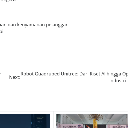
anan dan kenyamanan pelanggan
pi.
ri
Robot Quadruped Unitree: Dari Riset AI hingga Op
Next:
Industri