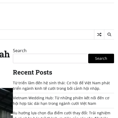
Search
gah
Search
Recent Posts
Từ triển lãm đến hệ sinh thái: Cơ hội để Việt Nam phát
triển ngành kinh tế cưới trong bối cảnh hội nhập.
Vietnam Wedding Hub: Từ những phiên kết nối đến cơ
hội hợp tác dài hạn trong ngành cưới Việt Nam
Xu hướng lựa chọn địa điểm cưới thay đổi: Trải nghiệm