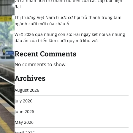
và cá nhân hóa trở thành ưu tiên của các cặp đôi hiện
đại
Thị trường Việt Nam trước cơ hội trở thành trung tâm
ngành cưới mới của châu Á
WEX 2026 qua những con số: Hai ngày kết nối và những
dấu ấn của triển lãm cưới quy mô khu vực
Recent Comments
No comments to show.
Archives
August 2026
July 2026
June 2026
May 2026
April 2026