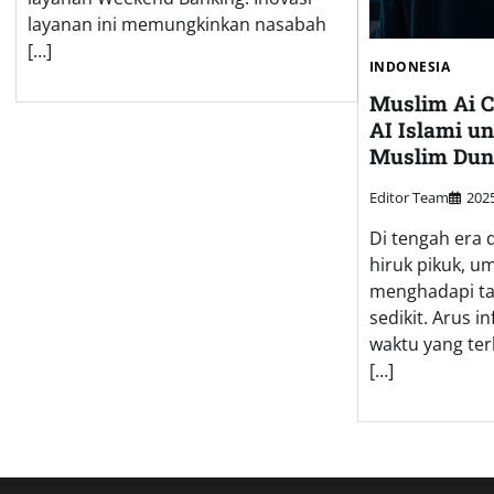
layanan ini memungkinkan nasabah
[…]
INDONESIA
Muslim Ai C
AI Islami un
Muslim Dun
Editor Team
20
Di tengah era 
hiruk pikuk, u
menghadapi ta
sedikit. Arus i
waktu yang ter
[…]