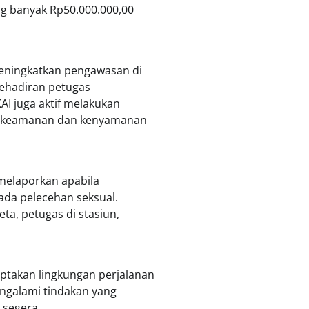
ng banyak Rp50.000.000,00
meningkatkan pengawasan di
kehadiran petugas
I juga aktif melakukan
aga keamanan dan kenyamanan
melaporkan apabila
da pelecehan seksual.
a, petugas di stasiun,
takan lingkungan perjalanan
engalami tindakan yang
 segera