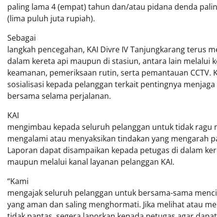
paling lama 4 (empat) tahun dan/atau pidana denda pali
(lima puluh juta rupiah).
Sebagai
langkah pencegahan, KAI Divre IV Tanjungkarang terus 
dalam kereta api maupun di stasiun, antara lain melalui 
keamanan, pemeriksaan rutin, serta pemantauan CCTV. KA
sosialisasi kepada pelanggan terkait pentingnya menj
bersama selama perjalanan.
KAI
mengimbau kepada seluruh pelanggan untuk tidak ragu 
mengalami atau menyaksikan tindakan yang mengarah pa
Laporan dapat disampaikan kepada petugas di dalam keret
maupun melalui kanal layanan pelanggan KAI.
“Kami
mengajak seluruh pelanggan untuk bersama-sama mencip
yang aman dan saling menghormati. Jika melihat atau m
tidak pantas, segera laporkan kepada petugas agar dapat