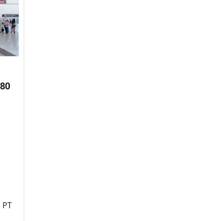
80
i
a
, PT