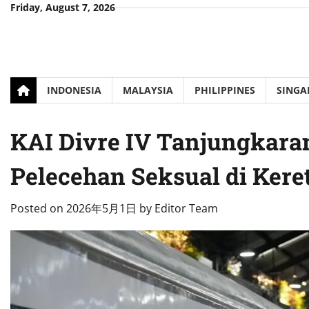
Skip
Friday, August 7, 2026
to
content
INDONESIA
MALAYSIA
PHILIPPINES
SINGA
KAI Divre IV Tanjungkar
Pelecehan Seksual di Kere
Posted on
2026年5月1日
by
Editor Team