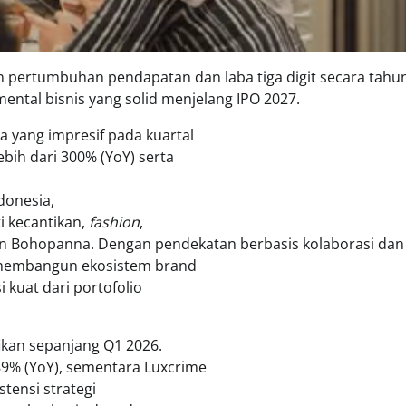
n pertumbuhan pendapatan dan laba tiga digit secara tahu
ental bisnis yang solid menjelang IPO 2027.
a yang impresif pada kuartal
ih dari 300% (YoY) serta
donesia,
i kecantikan,
fashion
,
an Bohopanna. Dengan pendekatan berbasis kolaborasi dan
 membangun ekosistem brand
 kuat dari portofolio
kan sepanjang Q1 2026.
9% (YoY), sementara Luxcrime
tensi strategi