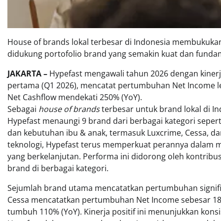
House of brands lokal terbesar di Indonesia membukuka
didukung portofolio brand yang semakin kuat dan fundam
JAKARTA –
Hypefast mengawali tahun 2026 dengan kinerj
pertama (Q1 2026), mencatat pertumbuhan Net Income leb
Net Cashflow mendekati 250% (YoY).
Sebagai
house of brands
terbesar untuk brand lokal di In
Hypefast menaungi 9 brand dari berbagai kategori sepert
dan kebutuhan ibu & anak, termasuk Luxcrime, Cessa, d
teknologi, Hypefast terus memperkuat perannya dalam
yang berkelanjutan. Performa ini didorong oleh kontribusi
brand di berbagai kategori.
Sejumlah brand utama mencatatkan pertumbuhan signifi
Cessa mencatatkan pertumbuhan Net Income sebesar 18
tumbuh 110% (YoY). Kinerja positif ini menunjukkan konsis