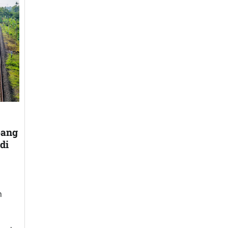
bang
di
h