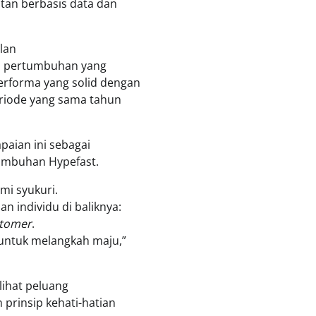
an berbasis data dan
lan
 pertumbuhan yang
erforma yang solid dengan
riode yang sama tahun
paian ini sebagai
tumbuhan Hypefast.
mi syukuri.
 individu di baliknya:
stomer
.
untuk melangkah maju,”
lihat peluang
prinsip kehati-hatian