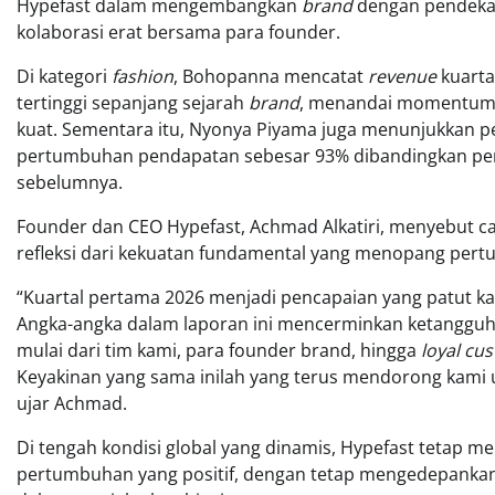
Hypefast dalam mengembangkan
brand
dengan pendekat
kolaborasi erat bersama para founder.
Di kategori
fashion
, Bohopanna mencatat
revenue
kuarta
tertinggi sepanjang sejarah
brand
, menandai momentum
kuat. Sementara itu, Nyonya Piyama juga menunjukkan p
pertumbuhan pendapatan sebesar 93% dibandingkan pe
sebelumnya.
Founder dan CEO Hypefast, Achmad Alkatiri, menyebut ca
refleksi dari kekuatan fundamental yang menopang per
“Kuartal pertama 2026 menjadi pencapaian yang patut ka
Angka-angka dalam laporan ini mencerminkan ketangguhan
mulai dari tim kami, para founder brand, hingga
loyal cu
Keyakinan yang sama inilah yang terus mendorong kami 
ujar Achmad.
Di tengah kondisi global yang dinamis, Hypefast tetap me
pertumbuhan yang positif, dengan tetap mengedepankan 