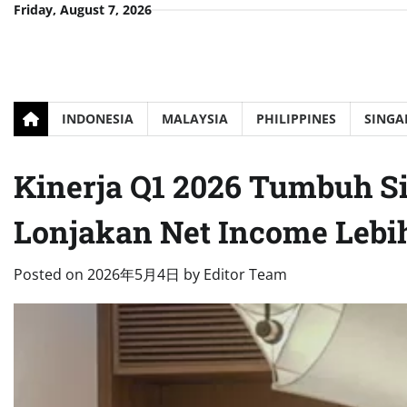
Skip
Friday, August 7, 2026
to
content
INDONESIA
MALAYSIA
PHILIPPINES
SINGA
Kinerja Q1 2026 Tumbuh Si
Lonjakan Net Income Lebi
Posted on
2026年5月4日
by
Editor Team