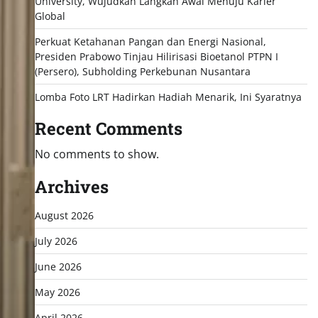
University, Wujudkan Langkah Awal Menuju Karier
Global
Perkuat Ketahanan Pangan dan Energi Nasional,
Presiden Prabowo Tinjau Hilirisasi Bioetanol PTPN I
(Persero), Subholding Perkebunan Nusantara
Lomba Foto LRT Hadirkan Hadiah Menarik, Ini Syaratnya
Recent Comments
No comments to show.
Archives
August 2026
July 2026
June 2026
May 2026
April 2026