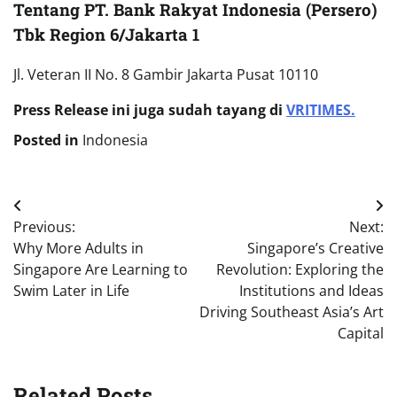
Tentang PT. Bank Rakyat Indonesia (Persero)
Tbk Region 6/Jakarta 1
Jl. Veteran II No. 8 Gambir Jakarta Pusat 10110
Press Release ini juga sudah tayang di
VRITIMES.
Posted in
Indonesia
Post
Previous:
Next:
navigation
Why More Adults in
Singapore’s Creative
Singapore Are Learning to
Revolution: Exploring the
Swim Later in Life
Institutions and Ideas
Driving Southeast Asia’s Art
Capital
Related Posts