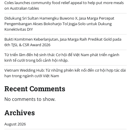
Coles launches community food relief appeal to help put more meals
on Australian tables
Didukung Sri Sultan Hamengku Buwono X, Jasa Marga Percepat
Pengembangan Akses Bokoharjo Tol Jogja-Solo untuk Dukung
Konektivitas DIY
Bukti Komitmen Keberlanjutan, Jasa Marga Raih Predikat Gold pada
6th TJSL & CSR Award 2026
Từ triển lãm đến hệ sinh thái: Cơ hội để Việt Nam phát triển ngành
kinh tế cưới trong bối cảnh hội nhập.
Vietnam Wedding Hub: Từ những phiên kết nối đến cơ hội hợp tác dài
hạn trong ngành cưới Việt Nam
Recent Comments
No comments to show.
Archives
August 2026