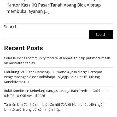
Kantor Kas (KK) Pasar Tanah Abang Blok A tetap
membuka layanan […]
Search
Search
Recent Posts
Coles launches community food relief appeal to help put more meals
on Australian tables
Didukung Sri Sultan Hamengku Buwono X, Jasa Marga Percepat
Pengembangan Akses Bokoharjo Tol Jogja-Solo untuk Dukung
Konektivitas DIY
Bukti Komitmen Keberlanjutan, Jasa Marga Raih Predikat Gold pada
6th TJSL & CSR Award 2026
Từ triển lãm đến hệ sinh thái: Cơ hội để Việt Nam phát triển ngành
kinh tế cưới trong bối cảnh hội nhập.