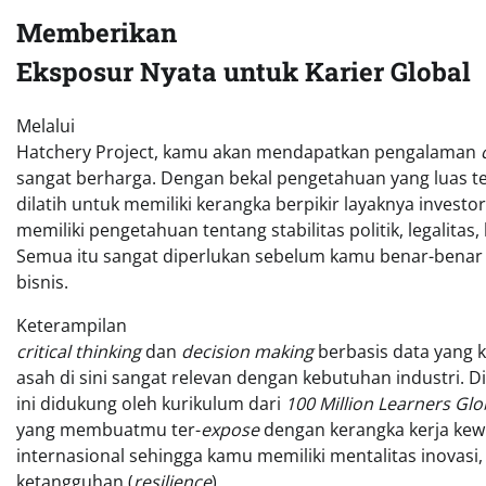
Memberikan
Eksposur Nyata untuk Karier Global
Melalui
Hatchery Project, kamu akan mendapatkan pengalaman
sangat berharga. Dengan bekal pengetahuan yang luas te
dilatih untuk memiliki kerangka berpikir layaknya investo
memiliki pengetahuan tentang stabilitas politik, legalitas,
Semua itu sangat diperlukan sebelum kamu benar-bena
bisnis.
Keterampilan
critical thinking
dan
decision making
berbasis data yang
asah di sini sangat relevan dengan kebutuhan industri. D
ini didukung oleh kurikulum dari
100 Million Learners Glob
yang membuatmu ter-
expose
dengan kerangka kerja ke
internasional sehingga kamu memiliki mentalitas inovas
ketangguhan (
resilience
).