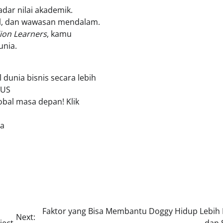
adar nilai akademik.
bal, dan wawasan mendalam.
lion Learners
, kamu
unia.
unia bisnis secara lebih
NUS
lobal masa depan! Klik
ma
Faktor yang Bisa Membantu Doggy Hidup Lebih
Next:
ject
dan 