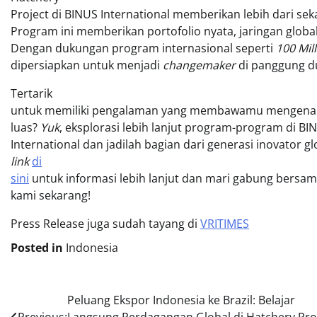
Project di BINUS International memberikan lebih dari sek
Program ini memberikan portofolio nyata, jaringan glo
Dengan dukungan program internasional seperti
100 Mil
dipersiapkan untuk menjadi
changemaker
di panggung d
Tertarik
untuk memiliki pengalaman yang membawamu mengenal d
luas?
Yuk
, eksplorasi lebih lanjut program-program di BI
International dan jadilah bagian dari generasi inovator g
link
di
sini
untuk informasi lebih lanjut dan mari gabung bersa
kami sekarang!
Press Release juga sudah tayang di
VRITIMES
Posted in
Indonesia
Post
Peluang Ekspor Indonesia ke Brazil: Belajar
Previous:
Langsung Perdagangan Global di Hatchery Pro