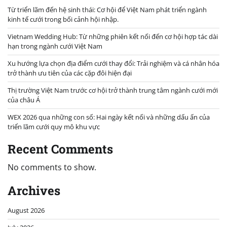
Từ triển lãm đến hệ sinh thái: Cơ hội để Việt Nam phát triển ngành
kinh tế cưới trong bối cảnh hội nhập.
Vietnam Wedding Hub: Từ những phiên kết nối đến cơ hội hợp tác dài
hạn trong ngành cưới Việt Nam
Xu hướng lựa chọn địa điểm cưới thay đổi: Trải nghiệm và cá nhân hóa
trở thành ưu tiên của các cặp đôi hiện đại
Thị trường Việt Nam trước cơ hội trở thành trung tâm ngành cưới mới
của châu Á
WEX 2026 qua những con số: Hai ngày kết nối và những dấu ấn của
triển lãm cưới quy mô khu vực
Recent Comments
No comments to show.
Archives
August 2026