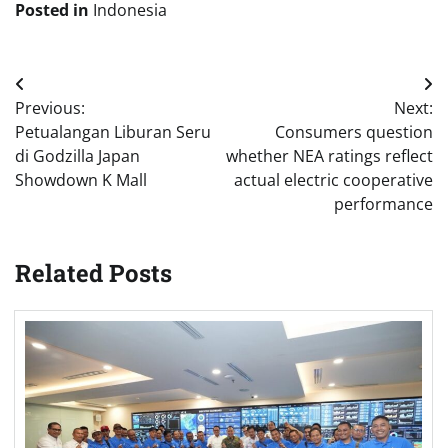
Posted in
Indonesia
Post
Previous:
Next:
navigation
Petualangan Liburan Seru
Consumers question
di Godzilla Japan
whether NEA ratings reflect
Showdown K Mall
actual electric cooperative
performance
Related Posts