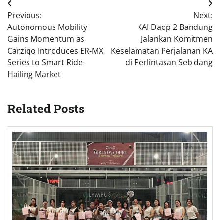
Post
Previous:
Next:
navigation
Autonomous Mobility
KAI Daop 2 Bandung
Gains Momentum as
Jalankan Komitmen
Carziqo Introduces ER-MX
Keselamatan Perjalanan KA
Series to Smart Ride-
di Perlintasan Sebidang
Hailing Market
Related Posts