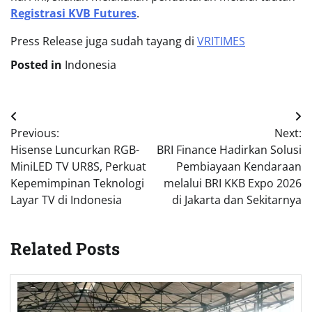
Registrasi KVB Futures
.
Press Release juga sudah tayang di
VRITIMES
Posted in
Indonesia
Post
Previous:
Next:
navigation
Hisense Luncurkan RGB-
BRI Finance Hadirkan Solusi
MiniLED TV UR8S, Perkuat
Pembiayaan Kendaraan
Kepemimpinan Teknologi
melalui BRI KKB Expo 2026
Layar TV di Indonesia
di Jakarta dan Sekitarnya
Related Posts