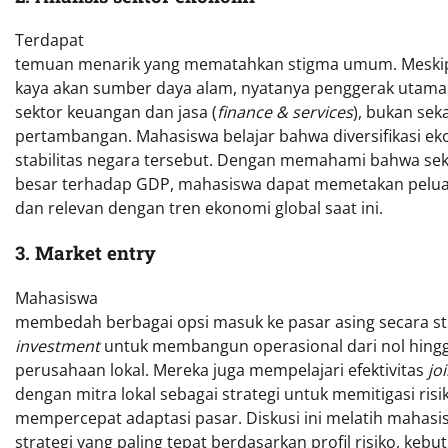
Terdapat
temuan menarik yang mematahkan stigma umum. Meskipun
kaya akan sumber daya alam, nyatanya penggerak utama 
sektor keuangan dan jasa (
finance & services
), bukan sek
pertambangan. Mahasiswa belajar bahwa diversifikasi ek
stabilitas negara tersebut. Dengan memahami bahwa se
besar terhadap GDP, mahasiswa dapat memetakan peluan
dan relevan dengan tren ekonomi global saat ini.
3. Market entry
Mahasiswa
membedah berbagai opsi masuk ke pasar asing secara str
investment
untuk membangun operasional dari nol hingga
perusahaan lokal. Mereka juga mempelajari efektivitas
jo
dengan mitra lokal sebagai strategi untuk memitigasi risi
mempercepat adaptasi pasar. Diskusi ini melatih mahasi
strategi yang paling tepat berdasarkan profil risiko, kebu