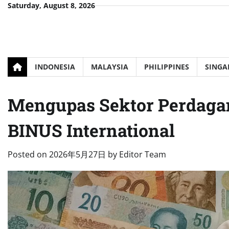
Skip
Saturday, August 8, 2026
to
content
INDONESIA
MALAYSIA
PHILIPPINES
SINGA
Mengupas Sektor Perdagan
BINUS International
Posted on
2026年5月27日
by
Editor Team