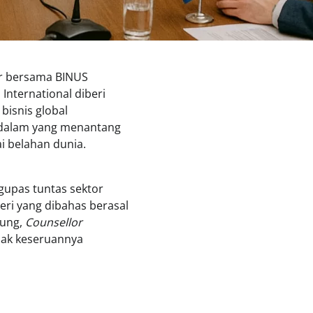
kar bersama BINUS
International diberi
bisnis global
endalam yang menantang
 belahan dunia.
gupas tuntas sektor
eri yang dibahas berasal
oung,
Counsellor
imak keseruannya