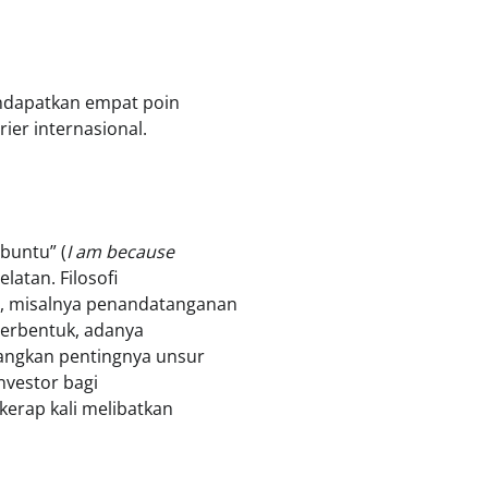
endapatkan empat poin
ier internasional.
buntu” (
I am because
latan. Filosofi
s, misalnya penandatanganan
 terbentuk, adanya
angkan pentingnya unsur
investor bagi
kerap kali melibatkan