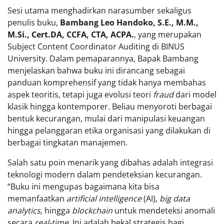
Sesi utama menghadirkan narasumber sekaligus
penulis buku,
Bambang Leo Handoko, S.E., M.M.,
M.Si., Cert.DA, CCFA, CTA, ACPA.
, yang merupakan
Subject Content Coordinator Auditing di BINUS
University. Dalam pemaparannya, Bapak Bambang
menjelaskan bahwa buku ini dirancang sebagai
panduan komprehensif yang tidak hanya membahas
aspek teoritis, tetapi juga evolusi teori
fraud
dari model
klasik hingga kontemporer. Beliau menyoroti berbagai
bentuk kecurangan, mulai dari manipulasi keuangan
hingga pelanggaran etika organisasi yang dilakukan di
berbagai tingkatan manajemen.
Salah satu poin menarik yang dibahas adalah integrasi
teknologi modern dalam pendeteksian kecurangan.
“Buku ini mengupas bagaimana kita bisa
memanfaatkan
artificial intelligence
(AI),
big data
analytics
, hingga
blockchain
untuk mendeteksi anomali
secara
real-time
. Ini adalah bekal strategis bagi