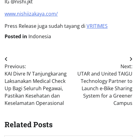
IG @nishi.jkt
www.nishiizakaya.com/
Press Release juga sudah tayang di
VRITIMES
Posted in
Indonesia
Post
Previous:
Next:
navigation
KAI Divre IV Tanjungkarang
UTAR and United TAIGU
Laksanakan Medical Check
Technology Partner to
Up Bagi Seluruh Pegawai,
Launch e-Bike Sharing
Pastikan Kesehatan dan
System for a Greener
Keselamatan Operasional
Campus
Related Posts