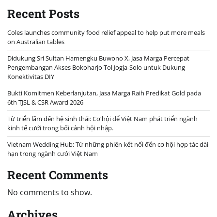
Recent Posts
Coles launches community food relief appeal to help put more meals
on Australian tables
Didukung Sri Sultan Hamengku Buwono X, Jasa Marga Percepat
Pengembangan Akses Bokoharjo Tol Jogja-Solo untuk Dukung
Konektivitas DIY
Bukti Komitmen Keberlanjutan, Jasa Marga Raih Predikat Gold pada
6th TJSL & CSR Award 2026
Từ triển lãm đến hệ sinh thái: Cơ hội để Việt Nam phát triển ngành
kinh tế cưới trong bối cảnh hội nhập.
Vietnam Wedding Hub: Từ những phiên kết nối đến cơ hội hợp tác dài
hạn trong ngành cưới Việt Nam
Recent Comments
No comments to show.
Archives