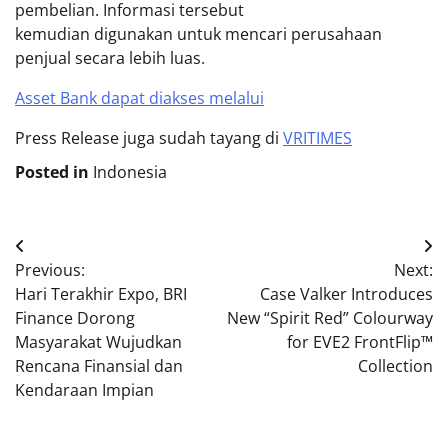
pembelian. Informasi tersebut
kemudian digunakan untuk mencari perusahaan
penjual secara lebih luas.
Asset Bank dapat diakses melalui
Press Release juga sudah tayang di
VRITIMES
Posted in
Indonesia
Post
Previous:
Next:
navigation
Hari Terakhir Expo, BRI
Case Valker Introduces
Finance Dorong
New “Spirit Red” Colourway
Masyarakat Wujudkan
for EVE2 FrontFlip™
Rencana Finansial dan
Collection
Kendaraan Impian